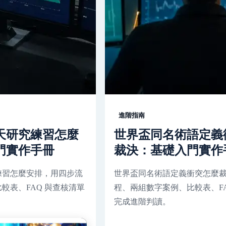
進階指南
天研究練習怎麼
世界盃同名術語定義
門實作手冊
裁決：基礎入門實作
練習怎麼安排，用四步流
世界盃同名術語定義衝突怎麼
較表、FAQ 與查核清單
程、兩組數字案例、比較表、FA
完成進階判讀。