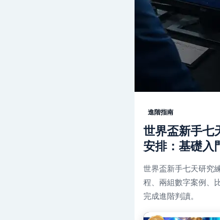
進階指南
世界盃新手七
安排：基礎入
世界盃新手七天研究
程、兩組數字案例、比
完成進階判讀。