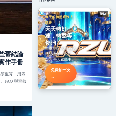
贊助
今天的轉盤還沒人
轉走
天天轉好
運，轉盤等
你抽
單筆存款 3000 就送
些舊結論
轉盤機會，最高
2888 每天都能中。
實作手冊
免費抽一次
必須重算，用四
→
FAQ 與查核