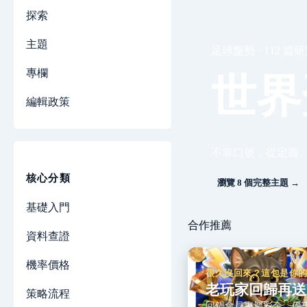
探索
主題
足球盤勢 · 112 篇
專欄
世界
編輯政策
不靠口號，從定義
核心分類
瀏覽 8 個完整主題 →
基礎入門
合作推薦
資料查證
機率價格
很久沒回來？這包是你
老玩家回歸再送
策略流程
回鍋會員專屬彩金，優