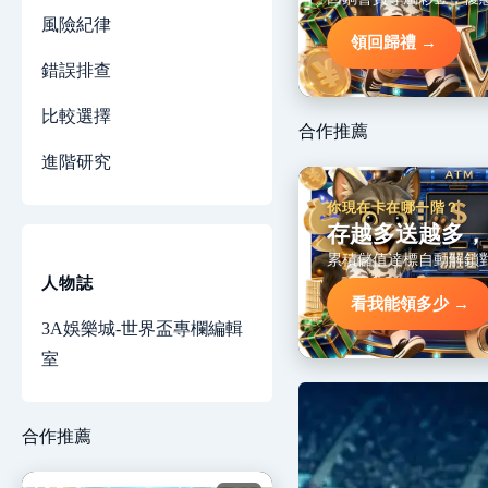
風險紀律
領回歸禮 →
錯誤排查
比較選擇
合作推薦
進階研究
你現在卡在哪一階？
存越多送越多，
累積儲值達標自動解鎖
人物誌
看我能領多少 →
3A娛樂城-世界盃專欄編輯
室
合作推薦