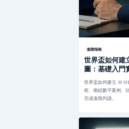
進階指南
世界盃如何建立
圖：基礎入門
世界盃如何建立 30 
程、兩組數字案例、比
完成進階判讀。