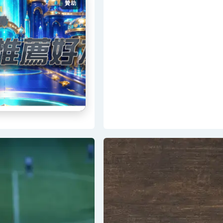
贊助
領
量
首
金