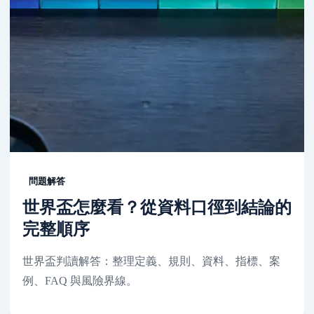
問題解答
世界盃怎麼看？從資料口徑到結論的
完整順序
世界盃判讀解答：整理定義、規則、資料、指標、案
例、FAQ 與風險界線。