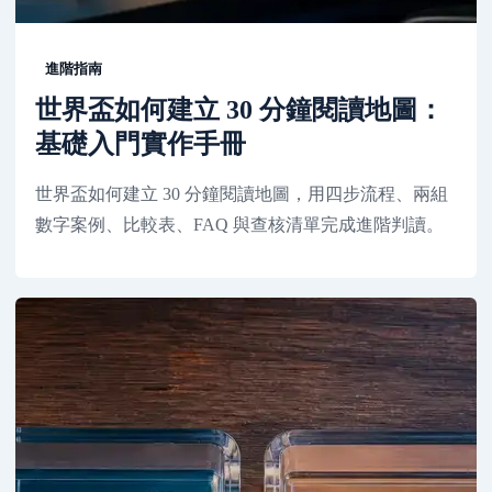
進階指南
世界盃如何建立 30 分鐘閱讀地圖：
基礎入門實作手冊
世界盃如何建立 30 分鐘閱讀地圖，用四步流程、兩組
數字案例、比較表、FAQ 與查核清單完成進階判讀。