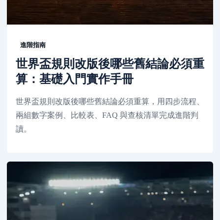
進階指南
世界盃規則改版後哪些舊結論必須重
算：基礎入門實作手冊
世界盃規則改版後哪些舊結論必須重算，用四步流程、
兩組數字案例、比較表、FAQ 與查核清單完成進階判
讀。