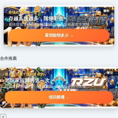
贊助
你現在卡在哪一階？
存越多送越多，階梯彩金
累積儲值達標自動解鎖對應彩金，階梯越高送越狠。
看我能領多少 →
合作推薦
贊助
很久沒回來？這包是你的
老玩家回歸再送一次
回鍋會員專屬彩金，優惠頁面一鍵領取不用問客服。
領回歸禮 →
×