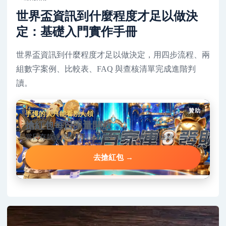
世界盃資訊到什麼程度才足以做決
定：基礎入門實作手冊
世界盃資訊到什麼程度才足以做決定，用四步流程、兩
組數字案例、比較表、FAQ 與查核清單完成進階判
讀。
贊助
手慢的人只能看別人領
搶紅包每日限量開放
當日存款達標即可到首頁搶紅包，手速決定金額。
去搶紅包 →