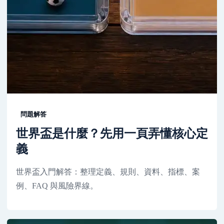
問題解答
世界盃是什麼？先用一頁弄懂核心定
義
世界盃入門解答：整理定義、規則、資料、指標、案
例、FAQ 與風險界線。