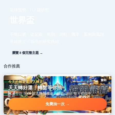
足球盤勢 · 112 篇研究
世界盃
不靠口號，從定義、規則、資料、機率、案例與風險
界線建立可重現的研究路線。
瀏覽 8 個完整主題 →
合作推薦
贊助
今天的轉盤還沒人轉走
天天轉好運，轉盤等你抽
單筆存款 3000 就送轉盤機會，最高 2888 每天都能中。
免費抽一次 →