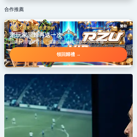
合作推薦
贊助
很久沒回來？這包是你的
老玩家回歸再送一次
回鍋會員專屬彩金，優惠頁面一鍵領取不用問客服。
領回歸禮 →