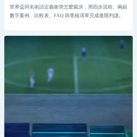
世界盃同名術語定義衝突怎麼裁決，用四步流程、兩組
數字案例、比較表、FAQ 與查核清單完成進階判讀。