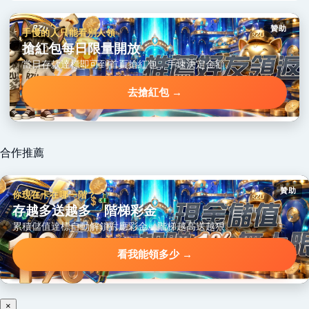
贊助
手慢的人只能看別人領
搶紅包每日限量開放
當日存款達標即可到首頁搶紅包，手速決定金額。
去搶紅包 →
合作推薦
贊助
你現在卡在哪一階？
存越多送越多，階梯彩金
累積儲值達標自動解鎖對應彩金，階梯越高送越狠。
看我能領多少 →
×