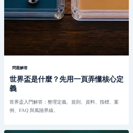
問題解答
世界盃是什麼？先用一頁弄懂核心定
義
世界盃入門解答：整理定義、規則、資料、指標、案
例、FAQ 與風險界線。