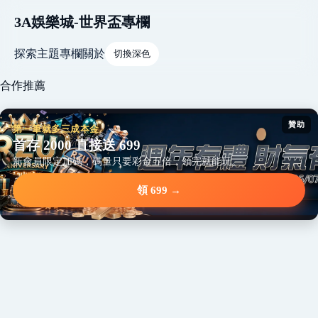
3A娛樂城-世界盃專欄
探索
主題
專欄
關於
切換深色
合作推薦
贊助
第一筆就多三成本金
首存 2000 直接送 699
新會員限定加碼，碼量只要彩金五倍，領完就能玩。
領 699 →