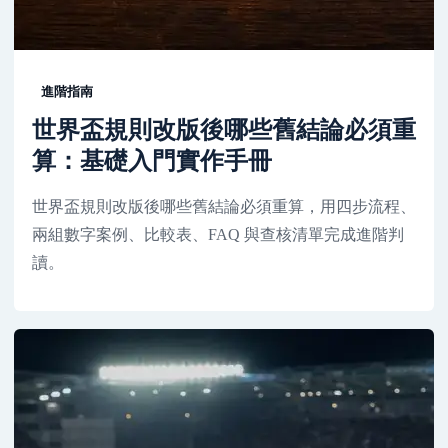
進階指南
世界盃規則改版後哪些舊結論必須重
算：基礎入門實作手冊
世界盃規則改版後哪些舊結論必須重算，用四步流程、
兩組數字案例、比較表、FAQ 與查核清單完成進階判
讀。