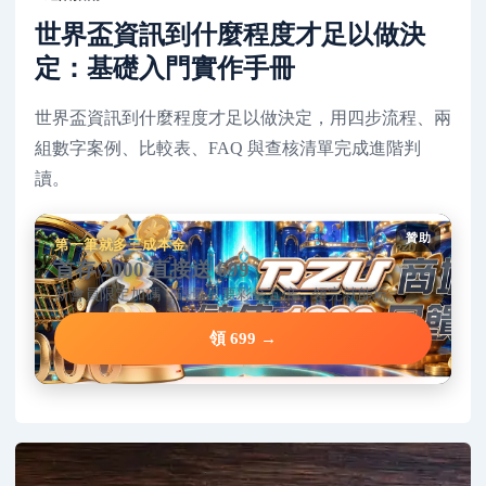
世界盃資訊到什麼程度才足以做決
定：基礎入門實作手冊
世界盃資訊到什麼程度才足以做決定，用四步流程、兩
組數字案例、比較表、FAQ 與查核清單完成進階判
讀。
贊助
第一筆就多三成本金
首存 2000 直接送 699
新會員限定加碼，碼量只要彩金五倍，領完就能玩。
領 699 →