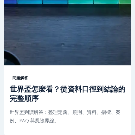
問題解答
世界盃怎麼看？從資料口徑到結論的
完整順序
世界盃判讀解答：整理定義、規則、資料、指標、案
例、FAQ 與風險界線。