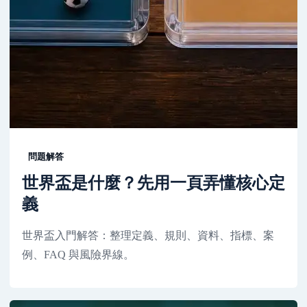
問題解答
世界盃是什麼？先用一頁弄懂核心定
義
世界盃入門解答：整理定義、規則、資料、指標、案
例、FAQ 與風險界線。