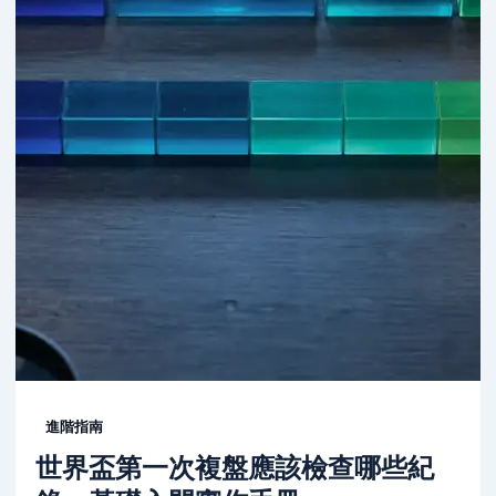
進階指南
世界盃第一次複盤應該檢查哪些紀