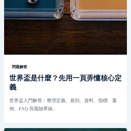
問題解答
世界盃是什麼？先用一頁弄懂核心定
義
世界盃入門解答：整理定義、規則、資料、指標、案
例、FAQ 與風險界線。