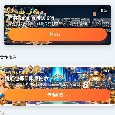
贊助
第一筆就多三成本金
首存 2000 直接送 699
新會員限定加碼，碼量只要彩金五倍，領完就能玩。
領 699 →
合作推薦
贊助
手慢的人只能看別人領
搶紅包每日限量開放
當日存款達標即可到首頁搶紅包，手速決定金額。
去搶紅包 →
×