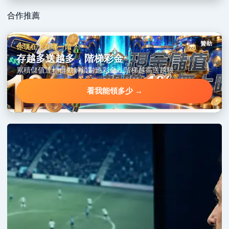
合作推薦
贊助
你現在卡在哪一階？
存越多送越多，階梯彩金
累積儲值達標自動解鎖對應彩金，階梯越高送越狠。
看我能領多少 →