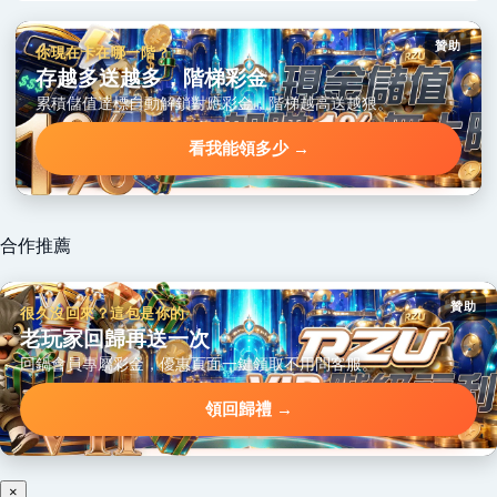
贊助
你現在卡在哪一階？
存越多送越多，階梯彩金
累積儲值達標自動解鎖對應彩金，階梯越高送越狠。
看我能領多少 →
合作推薦
贊助
很久沒回來？這包是你的
老玩家回歸再送一次
回鍋會員專屬彩金，優惠頁面一鍵領取不用問客服。
領回歸禮 →
×