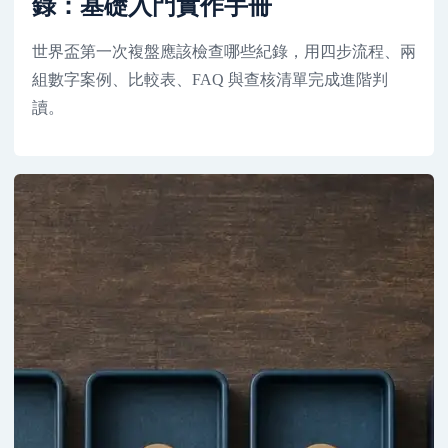
錄：基礎入門實作手冊
世界盃第一次複盤應該檢查哪些紀錄，用四步流程、兩
組數字案例、比較表、FAQ 與查核清單完成進階判
讀。