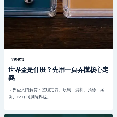
問題解答
世界盃是什麼？先用一頁弄懂核心定
義
世界盃入門解答：整理定義、規則、資料、指標、案
例、FAQ 與風險界線。