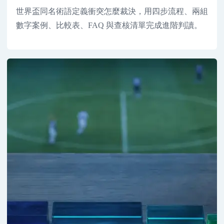
世界盃同名術語定義衝突怎麼裁決，用四步流程、兩組
數字案例、比較表、FAQ 與查核清單完成進階判讀。