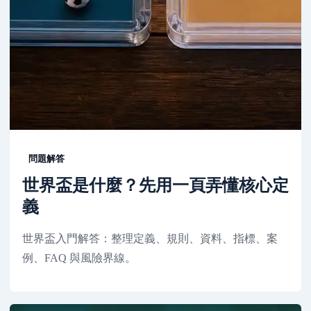
問題解答
世界盃是什麼？先用一頁弄懂核心定
義
世界盃入門解答：整理定義、規則、資料、指標、案
例、FAQ 與風險界線。