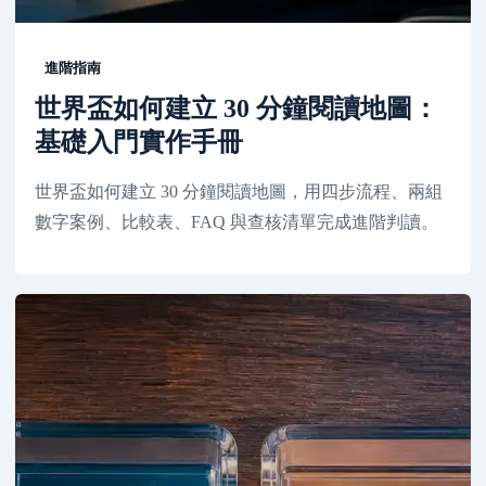
進階指南
世界盃如何建立 30 分鐘閱讀地圖：
基礎入門實作手冊
世界盃如何建立 30 分鐘閱讀地圖，用四步流程、兩組
數字案例、比較表、FAQ 與查核清單完成進階判讀。