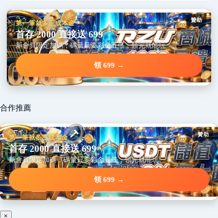
贊助
第一筆就多三成本金
首存 2000 直接送 699
新會員限定加碼，碼量只要彩金五倍，領完就能玩。
領 699 →
合作推薦
贊助
第一筆就多三成本金
首存 2000 直接送 699
新會員限定加碼，碼量只要彩金五倍，領完就能玩。
領 699 →
×