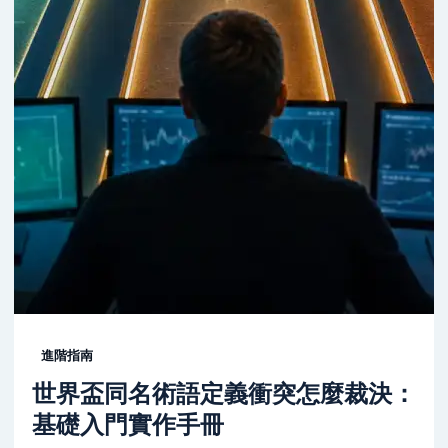
進階指南
世界盃同名術語定義衝突怎麼裁決：
基礎入門實作手冊