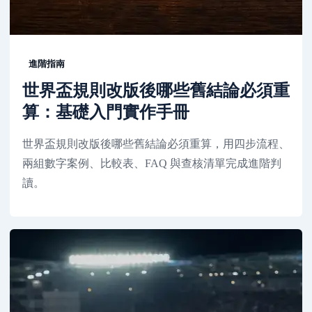
進階指南
世界盃規則改版後哪些舊結論必須重
算：基礎入門實作手冊
世界盃規則改版後哪些舊結論必須重算，用四步流程、
兩組數字案例、比較表、FAQ 與查核清單完成進階判
讀。