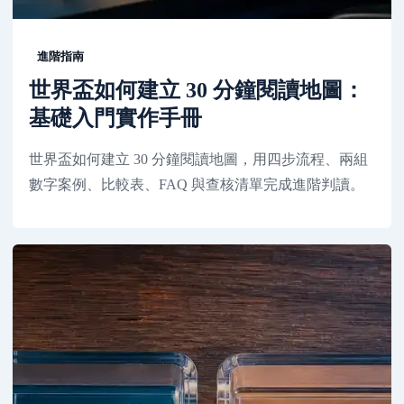
進階指南
世界盃如何建立 30 分鐘閱讀地圖：
基礎入門實作手冊
世界盃如何建立 30 分鐘閱讀地圖，用四步流程、兩組
數字案例、比較表、FAQ 與查核清單完成進階判讀。