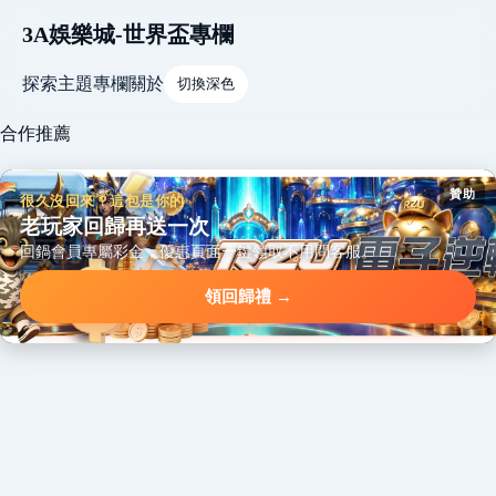
3A娛樂城-世界盃專欄
探索
主題
專欄
關於
切換深色
合作推薦
贊助
很久沒回來？這包是你的
老玩家回歸再送一次
回鍋會員專屬彩金，優惠頁面一鍵領取不用問客服。
領回歸禮 →