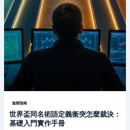
進階指南
世界盃同名術語定義衝突怎麼裁決：
基礎入門實作手冊