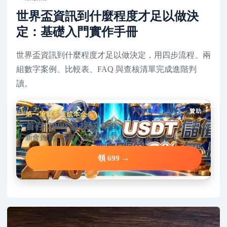
世界盃資訊到什麼程度才足以做決
定：基礎入門實作手冊
世界盃資訊到什麼程度才足以做決定，用四步流程、兩
組數字案例、比較表、FAQ 與查核清單完成進階判
讀。
贊助
第一筆就多三成本金
首存 2000 直接送 699
新會員限定加碼，碼量只要彩金五倍，領完就能玩。
領 699 →