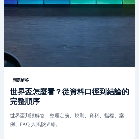
問題解答
世界盃怎麼看？從資料口徑到結論的
完整順序
世界盃判讀解答：整理定義、規則、資料、指標、案
例、FAQ 與風險界線。