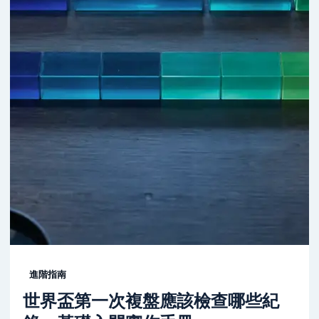
進階指南
世界盃第一次複盤應該檢查哪些紀