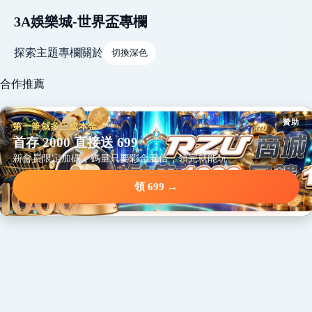
3A娛樂城-世界盃專欄
探索
主題
專欄
關於
切換深色
合作推薦
贊助
第一筆就多三成本金
首存 2000 直接送 699
新會員限定加碼，碼量只要彩金五倍，領完就能玩。
領 699 →