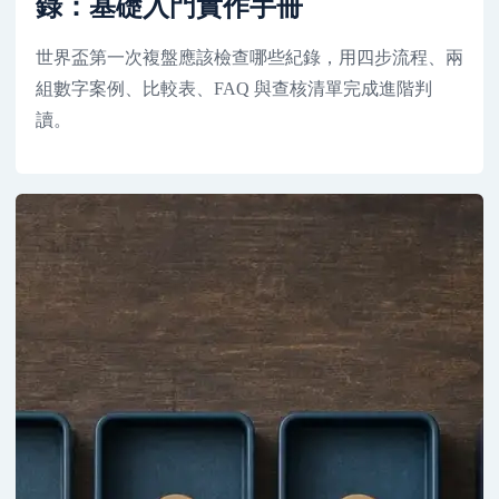
錄：基礎入門實作手冊
世界盃第一次複盤應該檢查哪些紀錄，用四步流程、兩
組數字案例、比較表、FAQ 與查核清單完成進階判
讀。