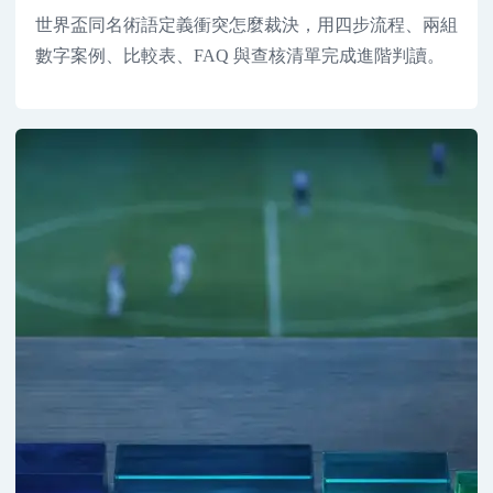
世界盃同名術語定義衝突怎麼裁決，用四步流程、兩組
數字案例、比較表、FAQ 與查核清單完成進階判讀。