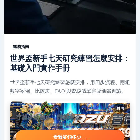
進階指南
世界盃新手七天研究練習怎麼安排：
基礎入門實作手冊
世界盃新手七天研究練習怎麼安排，用四步流程、兩組
數字案例、比較表、FAQ 與查核清單完成進階判讀。
贊助
你現在卡在哪一階？
存越多送越多，階梯彩金
累積儲值達標自動解鎖對應彩金，階梯越高送越狠。
看我能領多少 →