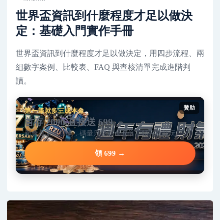
世界盃資訊到什麼程度才足以做決
定：基礎入門實作手冊
世界盃資訊到什麼程度才足以做決定，用四步流程、兩
組數字案例、比較表、FAQ 與查核清單完成進階判
讀。
贊助
第一筆就多三成本金
首存 2000 直接送 699
新會員限定加碼，碼量只要彩金五倍，領完就能玩。
領 699 →