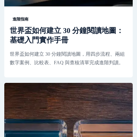
進階指南
世界盃如何建立 30 分鐘閱讀地圖：
基礎入門實作手冊
世界盃如何建立 30 分鐘閱讀地圖，用四步流程、兩組
數字案例、比較表、FAQ 與查核清單完成進階判讀。