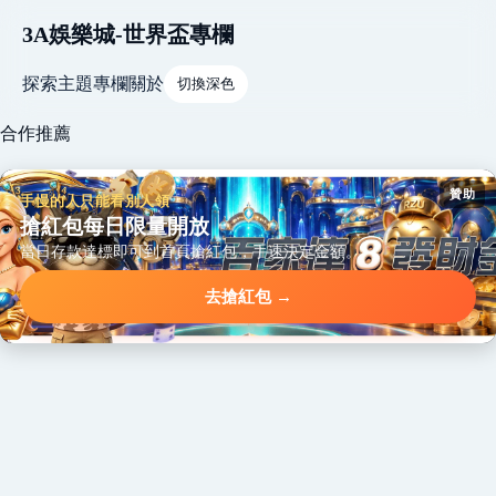
3A娛樂城-世界盃專欄
探索
主題
專欄
關於
切換深色
合作推薦
贊助
手慢的人只能看別人領
搶紅包每日限量開放
當日存款達標即可到首頁搶紅包，手速決定金額。
去搶紅包 →