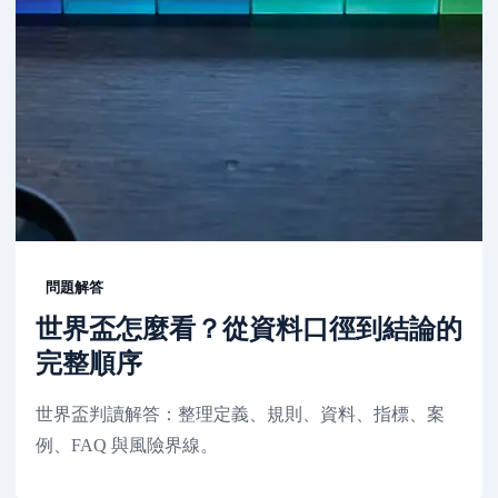
問題解答
世界盃怎麼看？從資料口徑到結論的
完整順序
世界盃判讀解答：整理定義、規則、資料、指標、案
例、FAQ 與風險界線。