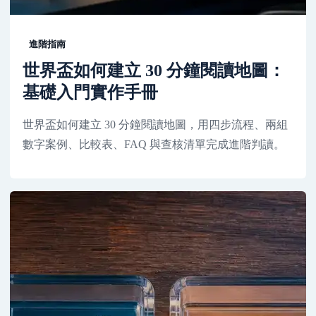
進階指南
世界盃如何建立 30 分鐘閱讀地圖：
基礎入門實作手冊
世界盃如何建立 30 分鐘閱讀地圖，用四步流程、兩組
數字案例、比較表、FAQ 與查核清單完成進階判讀。