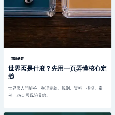
問題解答
世界盃是什麼？先用一頁弄懂核心定
義
世界盃入門解答：整理定義、規則、資料、指標、案
例、FAQ 與風險界線。