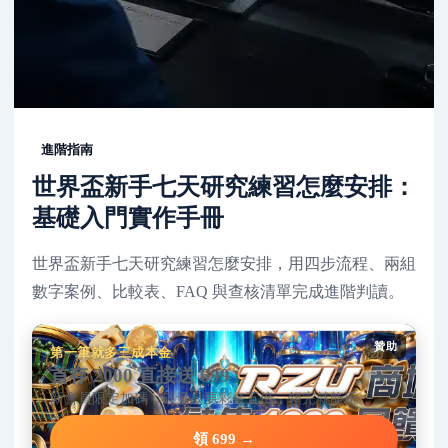
進階指南
世界盃新手七天研究練習怎麼安排：
基礎入門實作手冊
世界盃新手七天研究練習怎麼安排，用四步流程、兩組
數字案例、比較表、FAQ 與查核清單完成進階判讀。
贊助
第一筆就多三成本金
首存 2000 直接送 699
新會員限定加碼，碼量只要彩金五倍，領完就能玩。
領 699 →