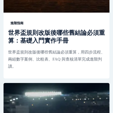
進階指南
世界盃規則改版後哪些舊結論必須重
算：基礎入門實作手冊
世界盃規則改版後哪些舊結論必須重算，用四步流程、
兩組數字案例、比較表、FAQ 與查核清單完成進階判
讀。