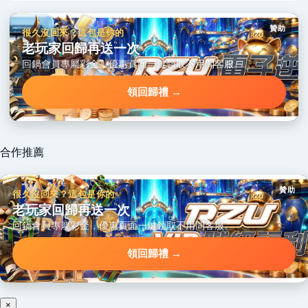
贊助
很久沒回來？這包是你的
老玩家回歸再送一次
回鍋會員專屬彩金，優惠頁面一鍵領取不用問客服。
領回歸禮 →
合作推薦
贊助
很久沒回來？這包是你的
老玩家回歸再送一次
回鍋會員專屬彩金，優惠頁面一鍵領取不用問客服。
領回歸禮 →
×