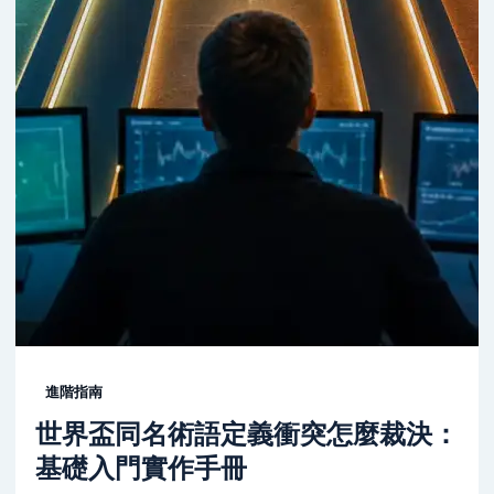
進階指南
世界盃同名術語定義衝突怎麼裁決：
基礎入門實作手冊