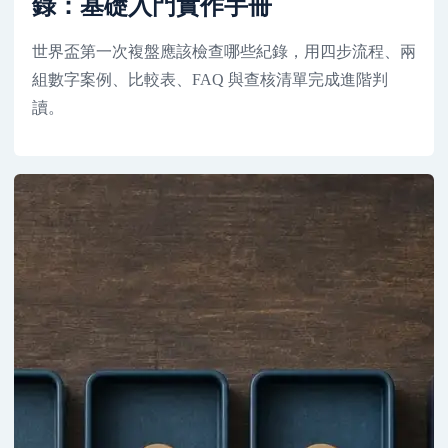
錄：基礎入門實作手冊
世界盃第一次複盤應該檢查哪些紀錄，用四步流程、兩
組數字案例、比較表、FAQ 與查核清單完成進階判
讀。