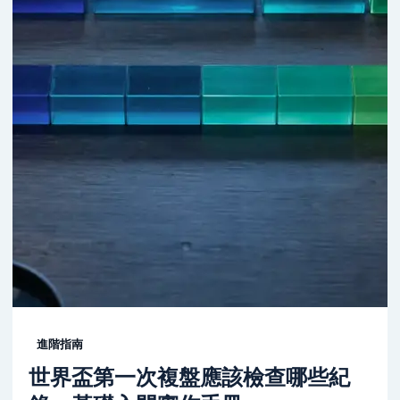
進階指南
世界盃第一次複盤應該檢查哪些紀