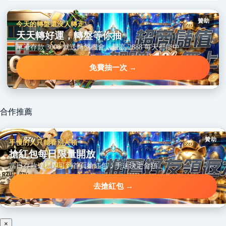
贊助
今天的轉盤還沒人轉走
天天轉好運，轉盤等你抽
單筆存款 3000 就送轉盤機會，最高 2888 每天都能中。
免費抽一次 →
合作推薦
贊助
手慢的人只能看別人領
搶紅包每日限量開放
當日存款達標即可到首頁搶紅包，手速決定金額。
去搶紅包 →
×