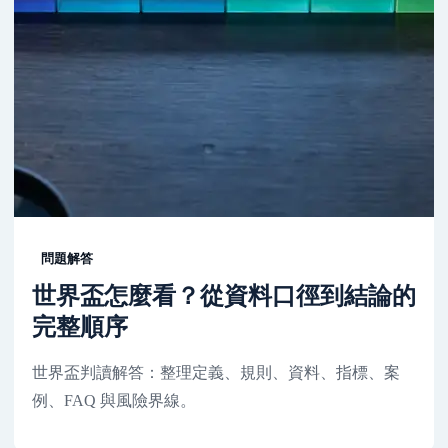
問題解答
世界盃怎麼看？從資料口徑到結論的
完整順序
世界盃判讀解答：整理定義、規則、資料、指標、案
例、FAQ 與風險界線。