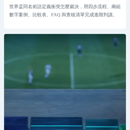
世界盃同名術語定義衝突怎麼裁決，用四步流程、兩組
數字案例、比較表、FAQ 與查核清單完成進階判讀。