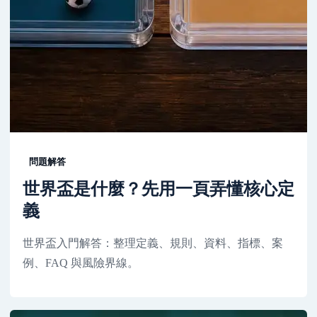
問題解答
世界盃是什麼？先用一頁弄懂核心定
義
世界盃入門解答：整理定義、規則、資料、指標、案
例、FAQ 與風險界線。