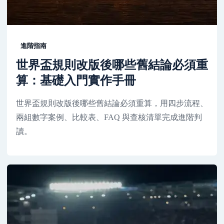
進階指南
世界盃規則改版後哪些舊結論必須重
算：基礎入門實作手冊
世界盃規則改版後哪些舊結論必須重算，用四步流程、
兩組數字案例、比較表、FAQ 與查核清單完成進階判
讀。