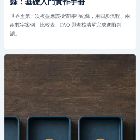
錄：基礎入門實作手冊
世界盃第一次複盤應該檢查哪些紀錄，用四步流程、兩
組數字案例、比較表、FAQ 與查核清單完成進階判
讀。