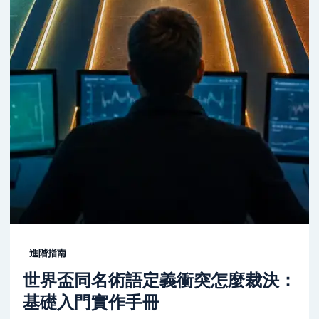
進階指南
世界盃同名術語定義衝突怎麼裁決：
基礎入門實作手冊