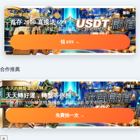
贊助
第一筆就多三成本金
首存 2000 直接送 699
新會員限定加碼，碼量只要彩金五倍，領完就能玩。
領 699 →
合作推薦
贊助
今天的轉盤還沒人轉走
天天轉好運，轉盤等你抽
單筆存款 3000 就送轉盤機會，最高 2888 每天都能中。
免費抽一次 →
×