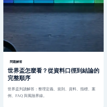
問題解答
世界盃怎麼看？從資料口徑到結論的
完整順序
世界盃判讀解答：整理定義、規則、資料、指標、案
例、FAQ 與風險界線。