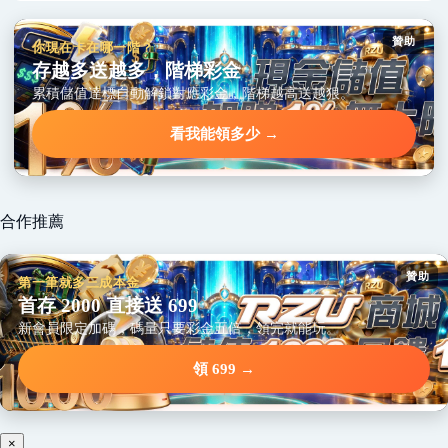
贊助
你現在卡在哪一階？
存越多送越多，階梯彩金
累積儲值達標自動解鎖對應彩金，階梯越高送越狠。
看我能領多少 →
合作推薦
贊助
第一筆就多三成本金
首存 2000 直接送 699
新會員限定加碼，碼量只要彩金五倍，領完就能玩。
領 699 →
×