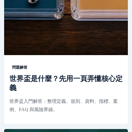
問題解答
世界盃是什麼？先用一頁弄懂核心定
義
世界盃入門解答：整理定義、規則、資料、指標、案
例、FAQ 與風險界線。