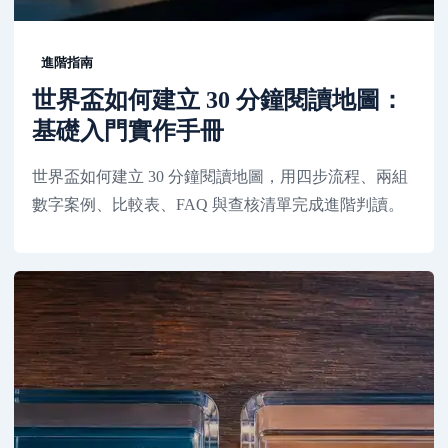
進階指南
世界盃如何建立 30 分鐘閱讀地圖：
基礎入門實作手冊
世界盃如何建立 30 分鐘閱讀地圖，用四步流程、兩組
數字案例、比較表、FAQ 與查核清單完成進階判讀。