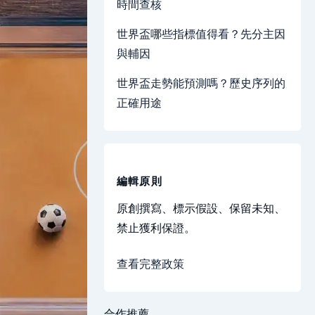
時間查核
世界盃哪些指標值得看？先分主因
與輔因
世界盃走勢能預測嗎？歷史序列的
正確用途
編輯原則
原創撰寫、標示假設、保留未知、
禁止獲利保證。
查看完整政策
合作推薦