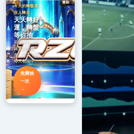
贊助
今天的轉盤還
沒人轉走
天天轉好
運，轉盤
等你抽
單筆存款 3000
就送轉盤機
會，最高 2888
每天都能中。
免費抽
一次
→