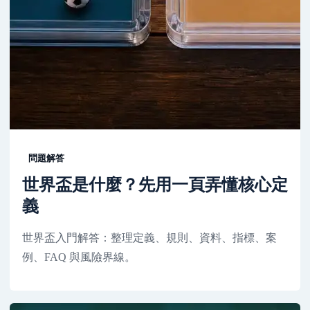
問題解答
世界盃是什麼？先用一頁弄懂核心定
義
世界盃入門解答：整理定義、規則、資料、指標、案
例、FAQ 與風險界線。