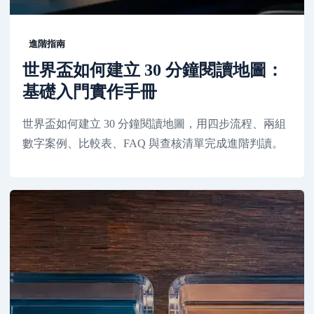
進階指南
世界盃如何建立 30 分鐘閱讀地圖：
基礎入門實作手冊
世界盃如何建立 30 分鐘閱讀地圖，用四步流程、兩組
數字案例、比較表、FAQ 與查核清單完成進階判讀。