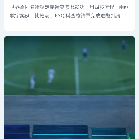
世界盃同名術語定義衝突怎麼裁決，用四步流程、兩組
數字案例、比較表、FAQ 與查核清單完成進階判讀。