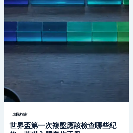
進階指南
世界盃第一次複盤應該檢查哪些紀