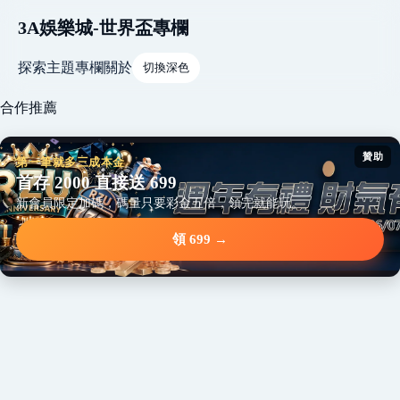
3A娛樂城-世界盃專欄
探索
主題
專欄
關於
切換深色
合作推薦
贊助
第一筆就多三成本金
首存 2000 直接送 699
新會員限定加碼，碼量只要彩金五倍，領完就能玩。
領 699 →