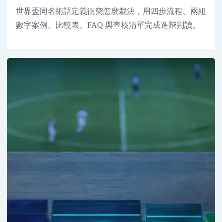
世界盃同名術語定義衝突怎麼裁決，用四步流程、兩組
數字案例、比較表、FAQ 與查核清單完成進階判讀。