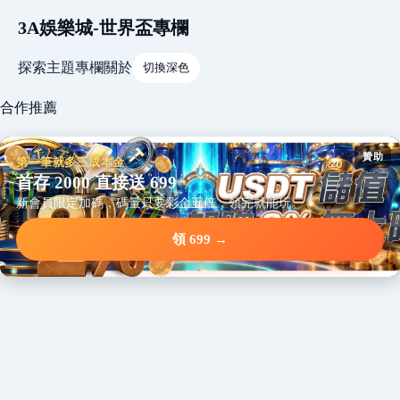
3A娛樂城-世界盃專欄
探索
主題
專欄
關於
切換深色
合作推薦
贊助
第一筆就多三成本金
首存 2000 直接送 699
新會員限定加碼，碼量只要彩金五倍，領完就能玩。
領 699 →