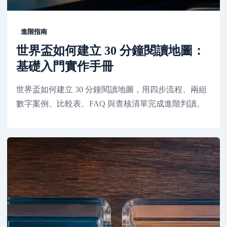
進階指南
世界盃如何建立 30 分鐘閱讀地圖：
基礎入門實作手冊
世界盃如何建立 30 分鐘閱讀地圖，用四步流程、兩組
數字案例、比較表、FAQ 與查核清單完成進階判讀。