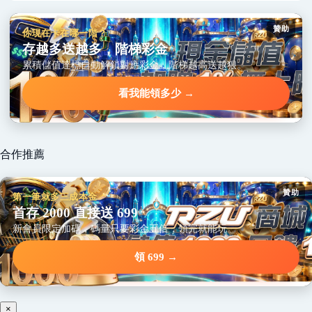
贊助
你現在卡在哪一階？
存越多送越多，階梯彩金
累積儲值達標自動解鎖對應彩金，階梯越高送越狠。
看我能領多少 →
合作推薦
贊助
第一筆就多三成本金
首存 2000 直接送 699
新會員限定加碼，碼量只要彩金五倍，領完就能玩。
領 699 →
×