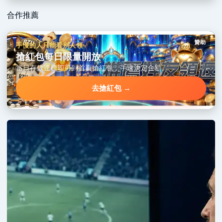
合作推薦
贊助
手慢的人只能看別人領
搶紅包每日限量開放
當日存款達標即可到首頁搶紅包，手速決定金額。
去搶紅包 →