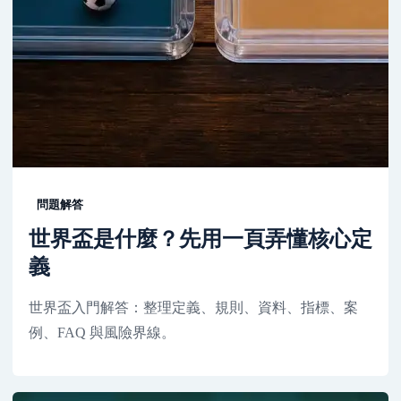
問題解答
世界盃是什麼？先用一頁弄懂核心定
義
世界盃入門解答：整理定義、規則、資料、指標、案
例、FAQ 與風險界線。