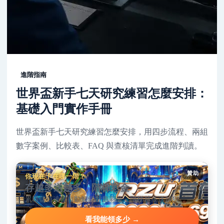
進階指南
世界盃新手七天研究練習怎麼安排：
基礎入門實作手冊
世界盃新手七天研究練習怎麼安排，用四步流程、兩組
數字案例、比較表、FAQ 與查核清單完成進階判讀。
贊助
你現在卡在哪一階？
存越多送越多，階梯彩金
累積儲值達標自動解鎖對應彩金，階梯越高送越狠。
看我能領多少 →