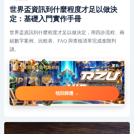
世界盃資訊到什麼程度才足以做決
定：基礎入門實作手冊
世界盃資訊到什麼程度才足以做決定，用四步流程、兩
組數字案例、比較表、FAQ 與查核清單完成進階判
讀。
贊助
很久沒回來？這包是你的
老玩家回歸再送一次
回鍋會員專屬彩金，優惠頁面一鍵領取不用問客服。
領回歸禮 →