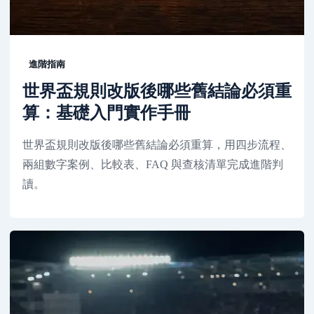
進階指南
世界盃規則改版後哪些舊結論必須重
算：基礎入門實作手冊
世界盃規則改版後哪些舊結論必須重算，用四步流程、
兩組數字案例、比較表、FAQ 與查核清單完成進階判
讀。