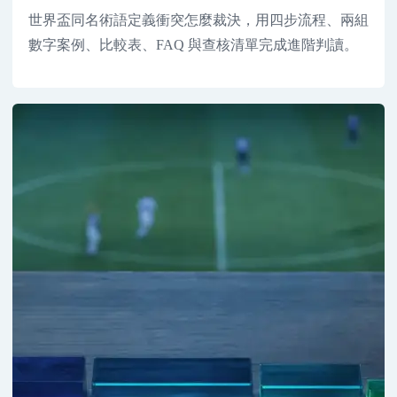
世界盃同名術語定義衝突怎麼裁決，用四步流程、兩組
數字案例、比較表、FAQ 與查核清單完成進階判讀。