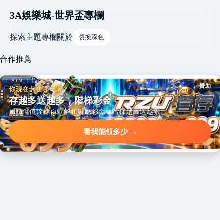
3A娛樂城-世界盃專欄
探索
主題
專欄
關於
切換深色
合作推薦
贊助
你現在卡在哪一階？
存越多送越多，階梯彩金
累積儲值達標自動解鎖對應彩金，階梯越高送越狠。
看我能領多少 →