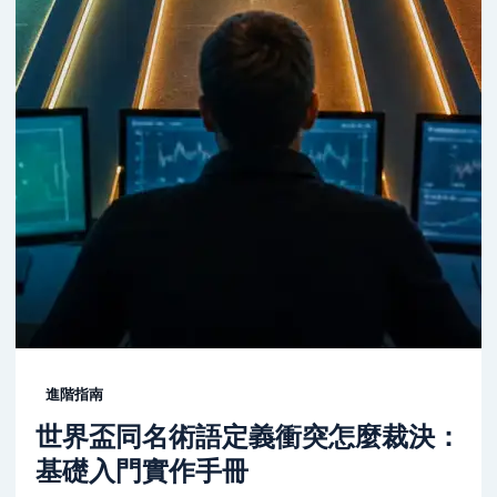
進階指南
世界盃同名術語定義衝突怎麼裁決：
基礎入門實作手冊