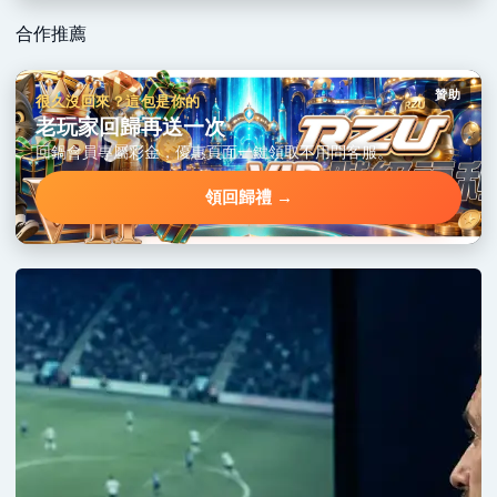
合作推薦
贊助
很久沒回來？這包是你的
老玩家回歸再送一次
回鍋會員專屬彩金，優惠頁面一鍵領取不用問客服。
領回歸禮 →