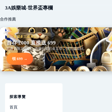
3A娛樂城-世界盃專欄
合作推薦
第一筆就多三成本金
首存 2000 直接送 699
新會員限定加碼，碼量只要彩金五倍，領完就能玩。
領 699 →
探索導覽
首頁