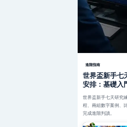
進階指南
世界盃新手七
安排：基礎入
世界盃新手七天研究
程、兩組數字案例、比
完成進階判讀。