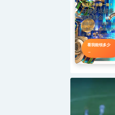
你現在卡在哪一階？
存越多送越多
階梯彩金
累積儲值達標自動解
對應彩金，階梯越高
越狠。
看我能領多少
→