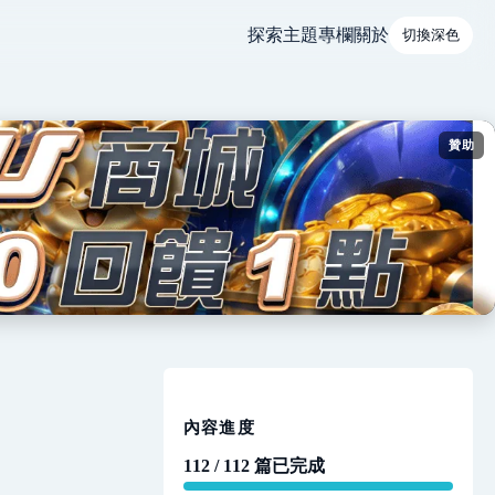
探索
主題
專欄
關於
切換深色
贊助
內容進度
112 / 112 篇已完成