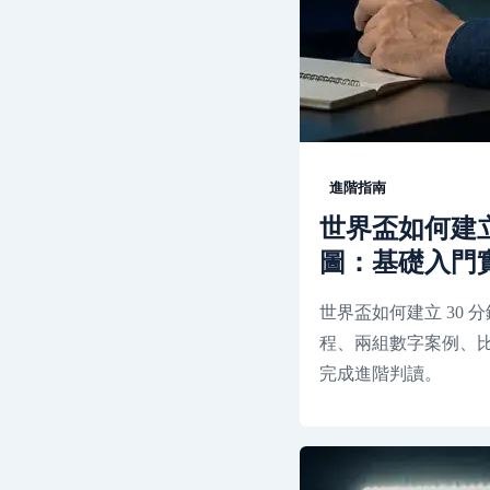
進階指南
世界盃如何建立
圖：基礎入門
世界盃如何建立 30 
程、兩組數字案例、比
完成進階判讀。