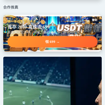
合作推薦
贊助
第一筆就多三成本金
首存 2000 直接送 699
新會員限定加碼，碼量只要彩金五倍，領完就能玩。
領 699 →