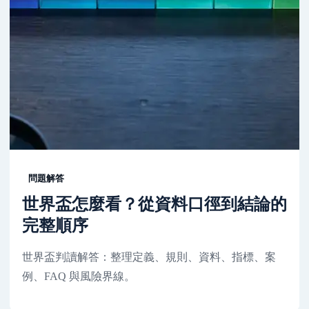
問題解答
世界盃怎麼看？從資料口徑到結論的
完整順序
世界盃判讀解答：整理定義、規則、資料、指標、案
例、FAQ 與風險界線。