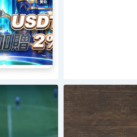
贊助
接
量
就