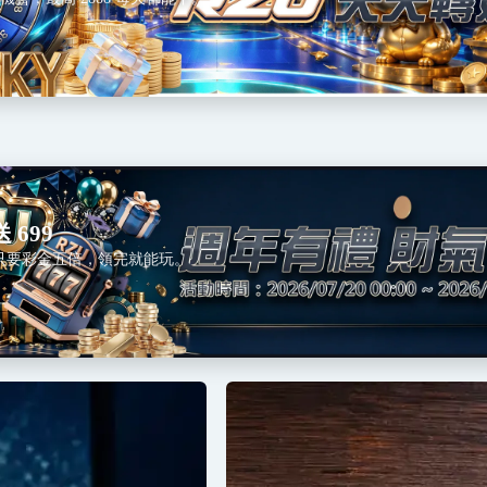
 699
只要彩金五倍，領完就能玩。