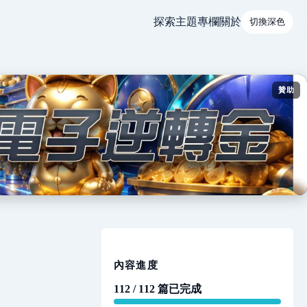
探索
主題
專欄
關於
切換深色
贊助
內容進度
112 / 112 篇已完成