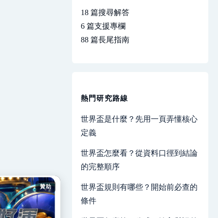
18 篇搜尋解答
6 篇支援專欄
88 篇長尾指南
熱門研究路線
世界盃是什麼？先用一頁弄懂核心
定義
世界盃怎麼看？從資料口徑到結論
的完整順序
世界盃規則有哪些？開始前必查的
贊助
條件