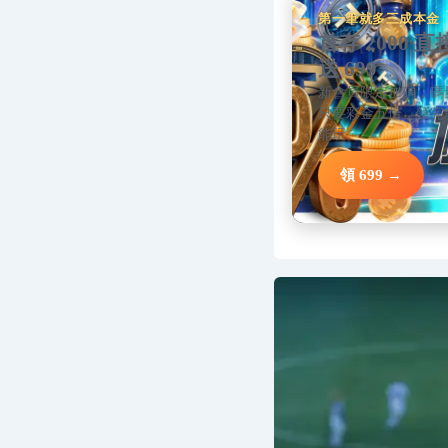
第一筆就多三成本金
首存 2000 直
送 699
新會員限定加碼，碼
只要彩金五倍，領完
能玩。
領 699 →