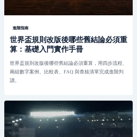
進階指南
世界盃規則改版後哪些舊結論必須重
算：基礎入門實作手冊
世界盃規則改版後哪些舊結論必須重算，用四步流程、
兩組數字案例、比較表、FAQ 與查核清單完成進階判
讀。