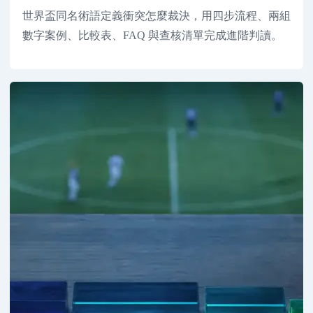
世界盃同名術語定義衝突怎麼裁決，用四步流程、兩組
數字案例、比較表、FAQ 與查核清單完成進階判讀。