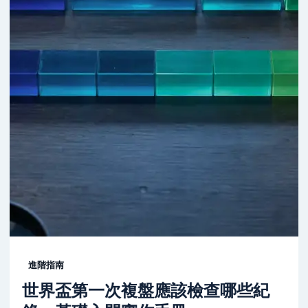
進階指南
世界盃第一次複盤應該檢查哪些紀