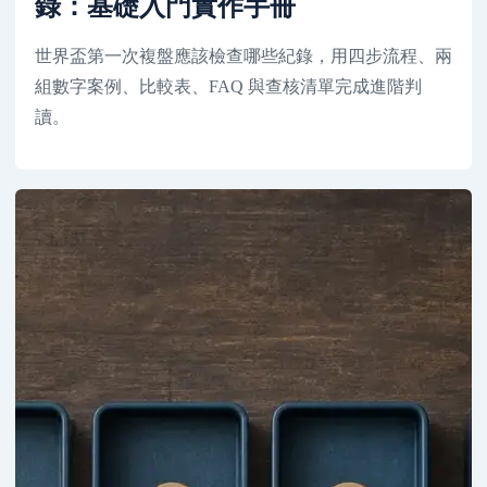
錄：基礎入門實作手冊
世界盃第一次複盤應該檢查哪些紀錄，用四步流程、兩
組數字案例、比較表、FAQ 與查核清單完成進階判
讀。