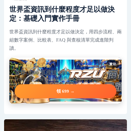
世界盃資訊到什麼程度才足以做決
定：基礎入門實作手冊
世界盃資訊到什麼程度才足以做決定，用四步流程、兩
組數字案例、比較表、FAQ 與查核清單完成進階判
讀。
贊助
第一筆就多三成本金
首存 2000 直接送 699
新會員限定加碼，碼量只要彩金五倍，領完就能玩。
領 699 →