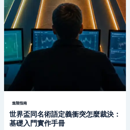
進階指南
世界盃同名術語定義衝突怎麼裁決：
基礎入門實作手冊