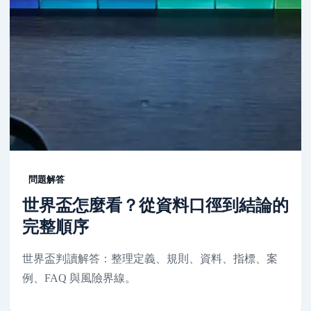
問題解答
世界盃怎麼看？從資料口徑到結論的
完整順序
世界盃判讀解答：整理定義、規則、資料、指標、案
例、FAQ 與風險界線。