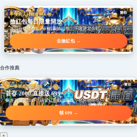
贊助
手慢的人只能看別人領
搶紅包每日限量開放
當日存款達標即可到首頁搶紅包，手速決定金額。
去搶紅包 →
合作推薦
贊助
第一筆就多三成本金
首存 2000 直接送 699
新會員限定加碼，碼量只要彩金五倍，領完就能玩。
領 699 →
×