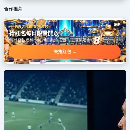
合作推薦
贊助
手慢的人只能看別人領
搶紅包每日限量開放
當日存款達標即可到首頁搶紅包，手速決定金額。
去搶紅包 →