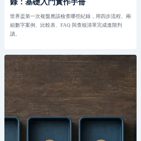
錄：基礎入門實作手冊
世界盃第一次複盤應該檢查哪些紀錄，用四步流程、兩
組數字案例、比較表、FAQ 與查核清單完成進階判
讀。