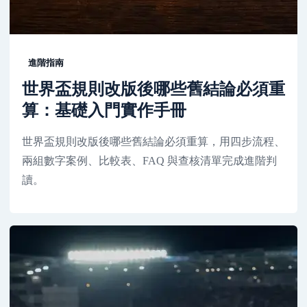
進階指南
世界盃規則改版後哪些舊結論必須重
算：基礎入門實作手冊
世界盃規則改版後哪些舊結論必須重算，用四步流程、
兩組數字案例、比較表、FAQ 與查核清單完成進階判
讀。