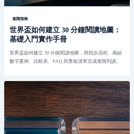
進階指南
世界盃如何建立 30 分鐘閱讀地圖：
基礎入門實作手冊
世界盃如何建立 30 分鐘閱讀地圖，用四步流程、兩組
數字案例、比較表、FAQ 與查核清單完成進階判讀。