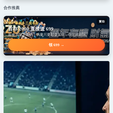
合作推薦
贊助
第一筆就多三成本金
首存 2000 直接送 699
新會員限定加碼，碼量只要彩金五倍，領完就能玩。
領 699 →