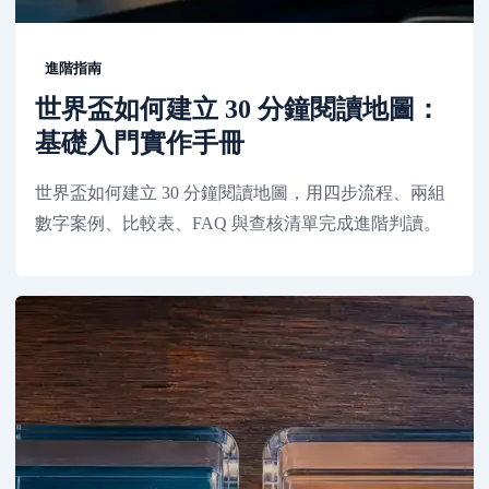
進階指南
世界盃如何建立 30 分鐘閱讀地圖：
基礎入門實作手冊
世界盃如何建立 30 分鐘閱讀地圖，用四步流程、兩組
數字案例、比較表、FAQ 與查核清單完成進階判讀。