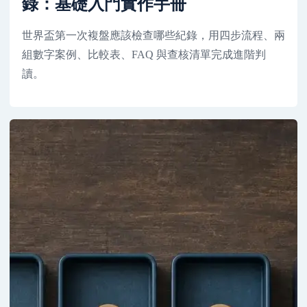
錄：基礎入門實作手冊
世界盃第一次複盤應該檢查哪些紀錄，用四步流程、兩
組數字案例、比較表、FAQ 與查核清單完成進階判
讀。