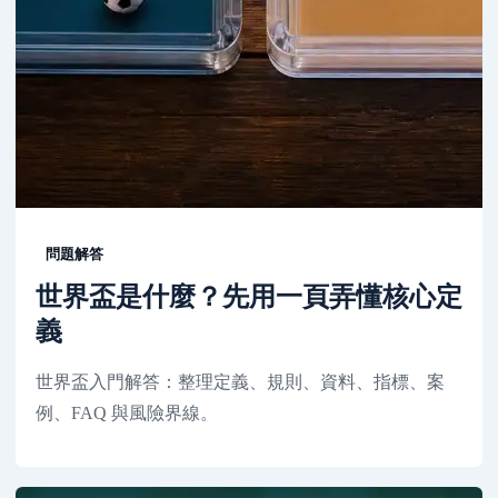
問題解答
世界盃是什麼？先用一頁弄懂核心定
義
世界盃入門解答：整理定義、規則、資料、指標、案
例、FAQ 與風險界線。