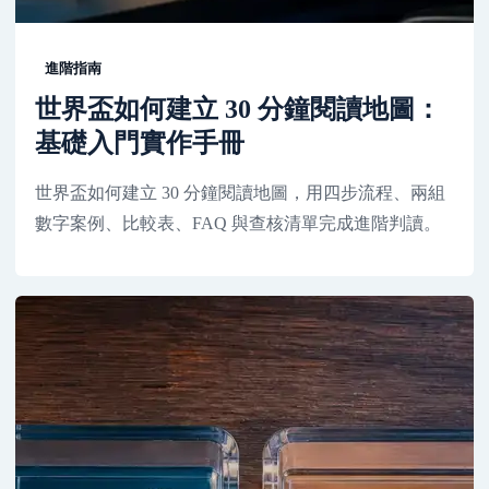
進階指南
世界盃如何建立 30 分鐘閱讀地圖：
基礎入門實作手冊
世界盃如何建立 30 分鐘閱讀地圖，用四步流程、兩組
數字案例、比較表、FAQ 與查核清單完成進階判讀。