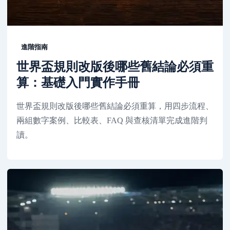
進階指南
世界盃規則改版後哪些舊結論必須重
算：基礎入門實作手冊
世界盃規則改版後哪些舊結論必須重算，用四步流程、
兩組數字案例、比較表、FAQ 與查核清單完成進階判
讀。