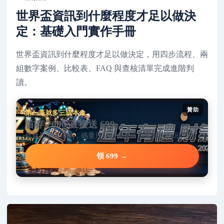
世界盃資訊到什麼程度才足以做決
定：基礎入門實作手冊
世界盃資訊到什麼程度才足以做決定，用四步流程、兩
組數字案例、比較表、FAQ 與查核清單完成進階判
讀。
贊助
第一筆就多三成本金
首存 2000 直接送 699
新會員限定加碼，碼量只要彩金五倍，領完就能玩。
領 699 →