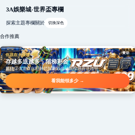
3A娛樂城-世界盃專欄
探索
主題
專欄
關於
切換深色
合作推薦
贊助
你現在卡在哪一階？
存越多送越多，階梯彩金
累積儲值達標自動解鎖對應彩金，階梯越高送越狠。
看我能領多少 →