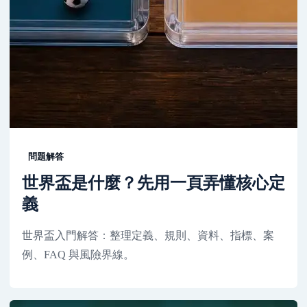
問題解答
世界盃是什麼？先用一頁弄懂核心定
義
世界盃入門解答：整理定義、規則、資料、指標、案
例、FAQ 與風險界線。