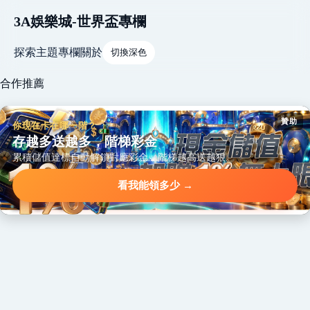
3A娛樂城-世界盃專欄
探索
主題
專欄
關於
切換深色
合作推薦
贊助
你現在卡在哪一階？
存越多送越多，階梯彩金
累積儲值達標自動解鎖對應彩金，階梯越高送越狠。
看我能領多少 →