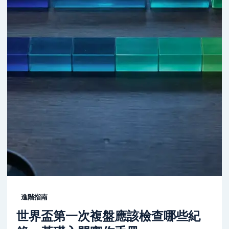
進階指南
世界盃第一次複盤應該檢查哪些紀