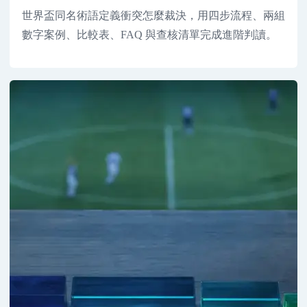
世界盃同名術語定義衝突怎麼裁決，用四步流程、兩組
數字案例、比較表、FAQ 與查核清單完成進階判讀。