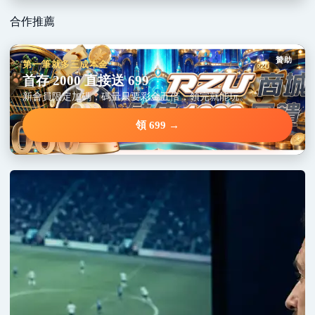
合作推薦
贊助
第一筆就多三成本金
首存 2000 直接送 699
新會員限定加碼，碼量只要彩金五倍，領完就能玩。
領 699 →