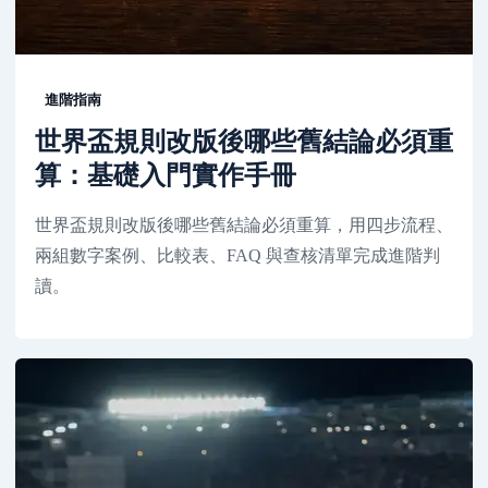
進階指南
世界盃規則改版後哪些舊結論必須重
算：基礎入門實作手冊
世界盃規則改版後哪些舊結論必須重算，用四步流程、
兩組數字案例、比較表、FAQ 與查核清單完成進階判
讀。