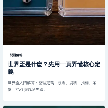
問題解答
世界盃是什麼？先用一頁弄懂核心定
義
世界盃入門解答：整理定義、規則、資料、指標、案
例、FAQ 與風險界線。