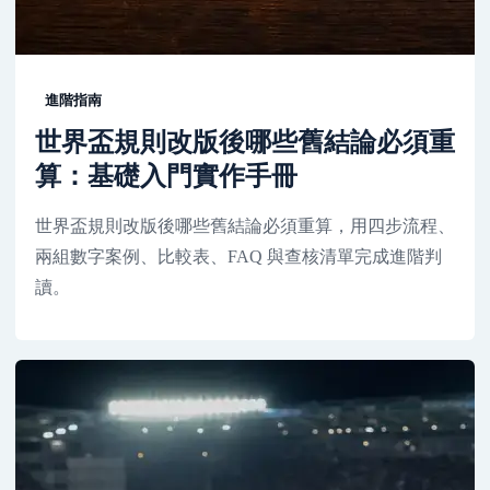
進階指南
世界盃規則改版後哪些舊結論必須重
算：基礎入門實作手冊
世界盃規則改版後哪些舊結論必須重算，用四步流程、
兩組數字案例、比較表、FAQ 與查核清單完成進階判
讀。