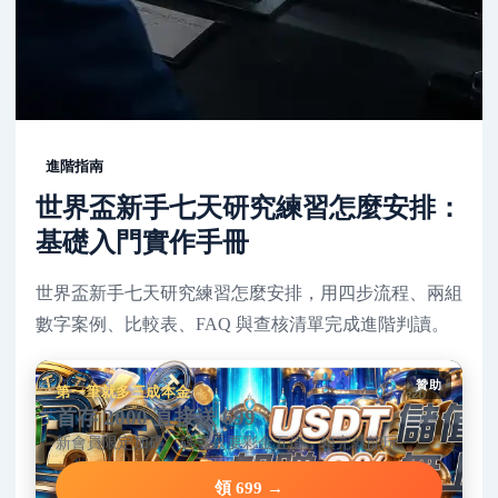
進階指南
世界盃新手七天研究練習怎麼安排：
基礎入門實作手冊
世界盃新手七天研究練習怎麼安排，用四步流程、兩組
數字案例、比較表、FAQ 與查核清單完成進階判讀。
贊助
第一筆就多三成本金
首存 2000 直接送 699
新會員限定加碼，碼量只要彩金五倍，領完就能玩。
領 699 →