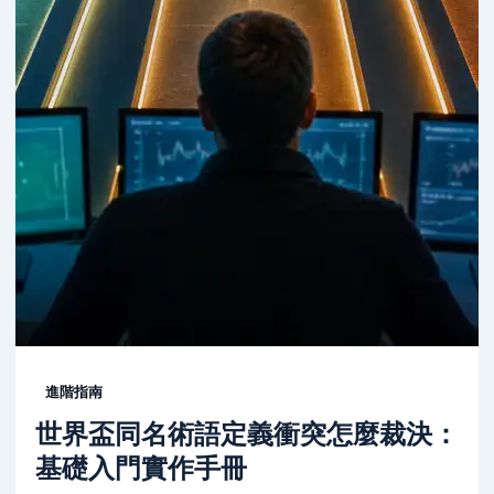
進階指南
世界盃同名術語定義衝突怎麼裁決：
基礎入門實作手冊