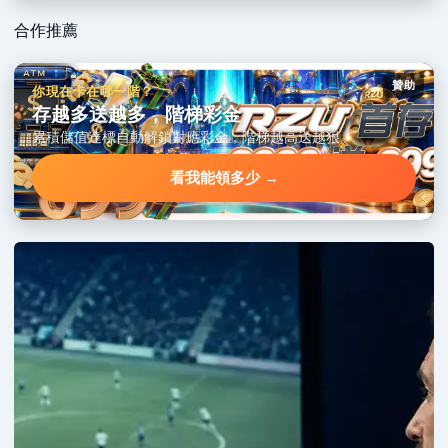
合作推薦
贊助
你現在卡在哪一階？
存越多送越多，階梯彩金
累積儲值達標自動解鎖對應彩金，階梯越高送越狠。
看我能領多少 →