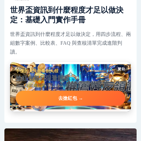
世界盃資訊到什麼程度才足以做決
定：基礎入門實作手冊
世界盃資訊到什麼程度才足以做決定，用四步流程、兩
組數字案例、比較表、FAQ 與查核清單完成進階判
讀。
贊助
手慢的人只能看別人領
搶紅包每日限量開放
當日存款達標即可到首頁搶紅包，手速決定金額。
去搶紅包 →