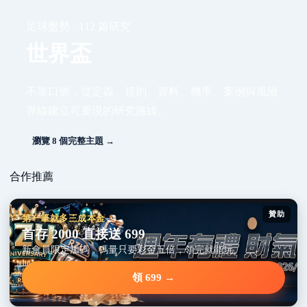
足球盤勢 · 112 篇研究
世界盃
不靠口號，從定義、規則、資料、機率、案例與風險
界線建立可重現的研究路線。
瀏覽 8 個完整主題 →
合作推薦
贊助
第一筆就多三成本金
首存 2000 直接送 699
新會員限定加碼，碼量只要彩金五倍，領完就能玩。
領 699 →