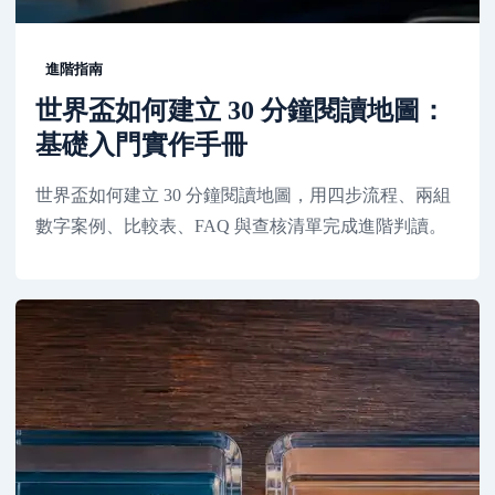
進階指南
世界盃如何建立 30 分鐘閱讀地圖：
基礎入門實作手冊
世界盃如何建立 30 分鐘閱讀地圖，用四步流程、兩組
數字案例、比較表、FAQ 與查核清單完成進階判讀。