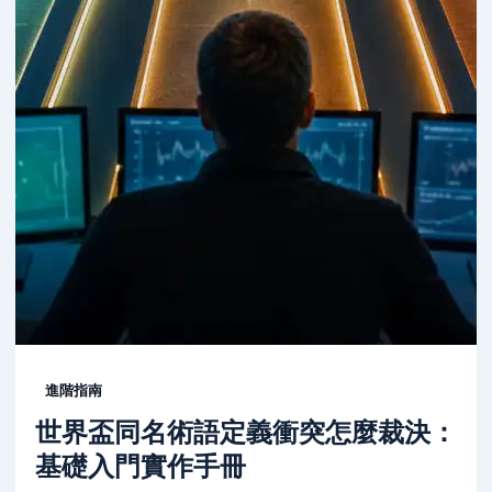
進階指南
世界盃同名術語定義衝突怎麼裁決：
基礎入門實作手冊