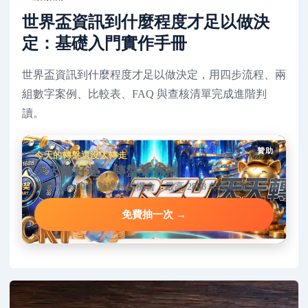
世界盃資訊到什麼程度才足以做決
定：基礎入門實作手冊
世界盃資訊到什麼程度才足以做決定，用四步流程、兩
組數字案例、比較表、FAQ 與查核清單完成進階判
讀。
贊助
今天的轉盤還沒人轉走
天天轉好運，轉盤等你抽
單筆存款 3000 就送轉盤機會，最高 2888 每天都能中。
免費抽一次 →