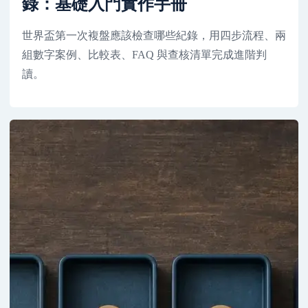
錄：基礎入門實作手冊
世界盃第一次複盤應該檢查哪些紀錄，用四步流程、兩
組數字案例、比較表、FAQ 與查核清單完成進階判
讀。