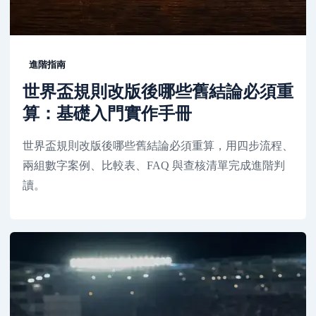
進階指南
世界盃規則改版後哪些舊結論必須重
算：基礎入門實作手冊
世界盃規則改版後哪些舊結論必須重算，用四步流程、
兩組數字案例、比較表、FAQ 與查核清單完成進階判
讀。