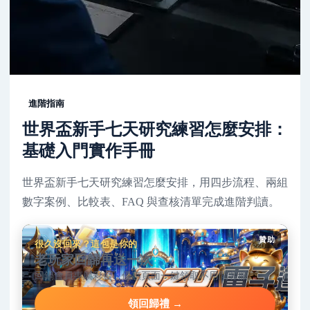
進階指南
世界盃新手七天研究練習怎麼安排：
基礎入門實作手冊
世界盃新手七天研究練習怎麼安排，用四步流程、兩組
數字案例、比較表、FAQ 與查核清單完成進階判讀。
贊助
很久沒回來？這包是你的
老玩家回歸再送一次
回鍋會員專屬彩金，優惠頁面一鍵領取不用問客服。
領回歸禮 →