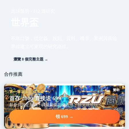
足球盤勢 · 112 篇研究
世界盃
不靠口號，從定義、規則、資料、機率、案例與風險
界線建立可重現的研究路線。
瀏覽 8 個完整主題 →
合作推薦
贊助
第一筆就多三成本金
首存 2000 直接送 699
新會員限定加碼，碼量只要彩金五倍，領完就能玩。
領 699 →