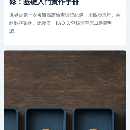
錄：基礎入門實作手冊
世界盃第一次複盤應該檢查哪些紀錄，用四步流程、兩
組數字案例、比較表、FAQ 與查核清單完成進階判
讀。