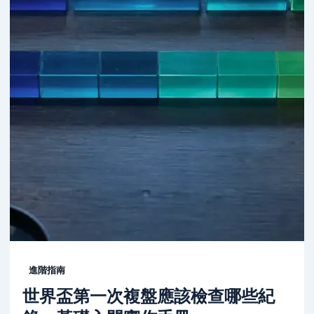
進階指南
世界盃第一次複盤應該檢查哪些紀