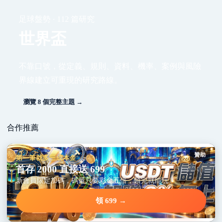
足球盤勢 · 112 篇研究
世界盃
不靠口號，從定義、規則、資料、機率、案例與風險
界線建立可重現的研究路線。
瀏覽 8 個完整主題 →
合作推薦
贊助
第一筆就多三成本金
首存 2000 直接送 699
新會員限定加碼，碼量只要彩金五倍，領完就能玩。
領 699 →