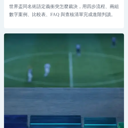
世界盃同名術語定義衝突怎麼裁決，用四步流程、兩組
數字案例、比較表、FAQ 與查核清單完成進階判讀。