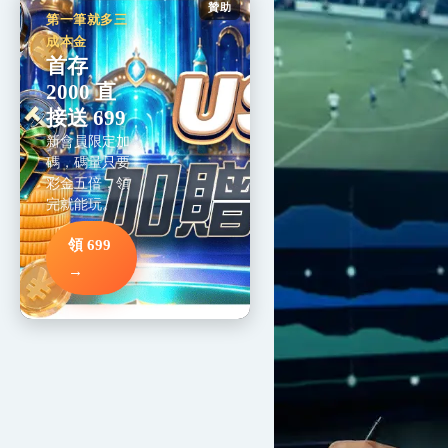
贊助
第一筆就多三
成本金
首存
2000 直
接送 699
新會員限定加
碼，碼量只要
彩金五倍，領
完就能玩。
領 699
→