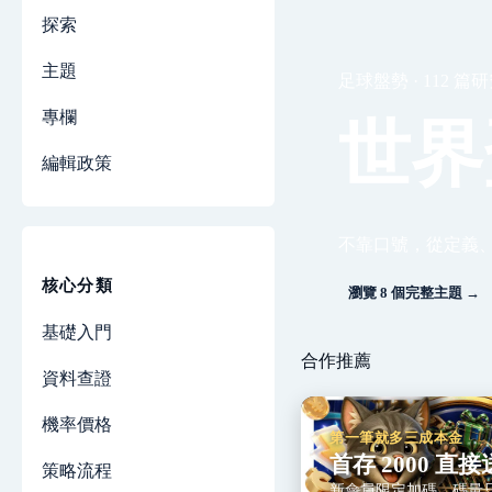
探索
主題
足球盤勢 · 112 篇
專欄
世界
編輯政策
不靠口號，從定義
核心分類
瀏覽 8 個完整主題 →
基礎入門
合作推薦
資料查證
機率價格
第一筆就多三成本金
首存 2000 直接送
策略流程
新會員限定加碼，碼量