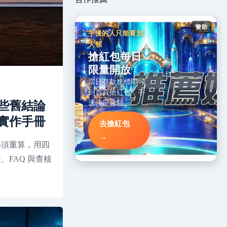
贊助
手慢的人只能看別
人領
搶紅包每日
限量開放
當日存款達標即可
到首頁搶紅包，手
速決定金額。
些舊結論
實作手冊
去搶紅包
→
必須重算，用四
FAQ 與查核