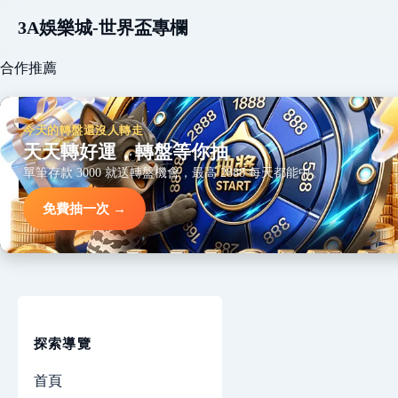
3A娛樂城-世界盃專欄
合作推薦
今天的轉盤還沒人轉走
天天轉好運，轉盤等你抽
單筆存款 3000 就送轉盤機會，最高 2888 每天都能中。
免費抽一次 →
探索導覽
首頁