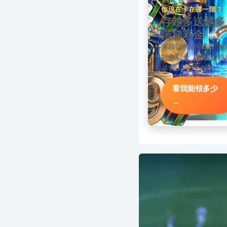
你現在卡在哪一階？
存越多送越多
階梯彩金
累積儲值達標自動解
對應彩金，階梯越高
越狠。
看我能領多少
→