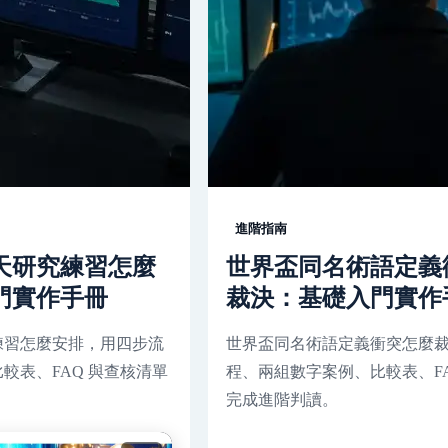
進階指南
天研究練習怎麼
世界盃同名術語定義
門實作手冊
裁決：基礎入門實作
練習怎麼安排，用四步流
世界盃同名術語定義衝突怎麼
較表、FAQ 與查核清單
程、兩組數字案例、比較表、FA
完成進階判讀。