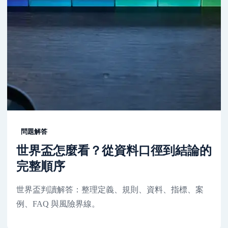
問題解答
世界盃怎麼看？從資料口徑到結論的
完整順序
世界盃判讀解答：整理定義、規則、資料、指標、案
例、FAQ 與風險界線。