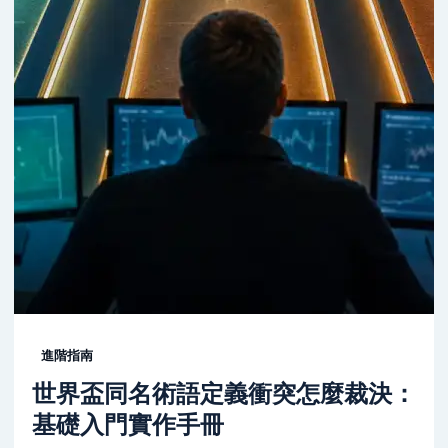
進階指南
世界盃同名術語定義衝突怎麼裁決：
基礎入門實作手冊