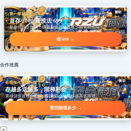
贊助
第一筆就多三成本金
首存 2000 直接送 699
新會員限定加碼，碼量只要彩金五倍，領完就能玩。
領 699 →
合作推薦
贊助
你現在卡在哪一階？
存越多送越多，階梯彩金
累積儲值達標自動解鎖對應彩金，階梯越高送越狠。
看我能領多少 →
×