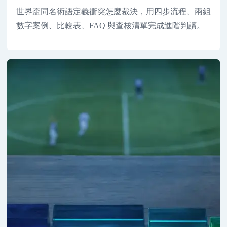
世界盃同名術語定義衝突怎麼裁決，用四步流程、兩組
數字案例、比較表、FAQ 與查核清單完成進階判讀。