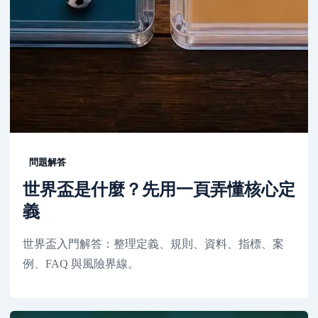
問題解答
世界盃是什麼？先用一頁弄懂核心定
義
世界盃入門解答：整理定義、規則、資料、指標、案
例、FAQ 與風險界線。