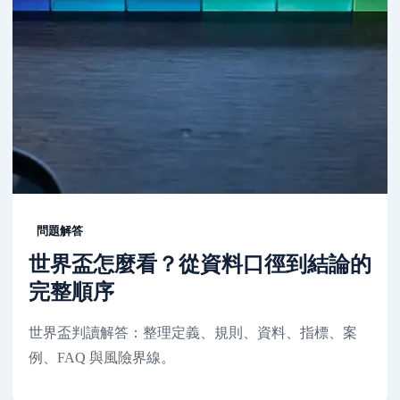
問題解答
世界盃怎麼看？從資料口徑到結論的
完整順序
世界盃判讀解答：整理定義、規則、資料、指標、案
例、FAQ 與風險界線。