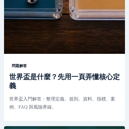
問題解答
世界盃是什麼？先用一頁弄懂核心定
義
世界盃入門解答：整理定義、規則、資料、指標、案
例、FAQ 與風險界線。