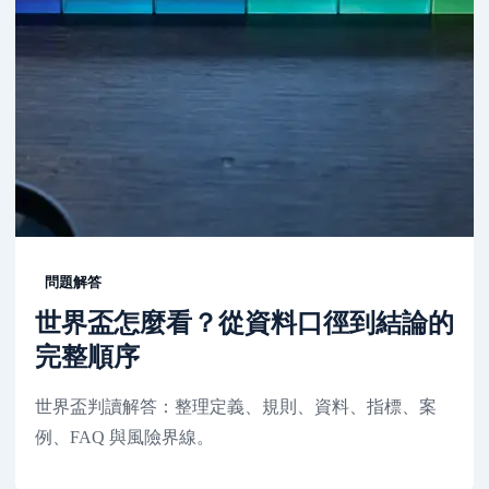
問題解答
世界盃怎麼看？從資料口徑到結論的
完整順序
世界盃判讀解答：整理定義、規則、資料、指標、案
例、FAQ 與風險界線。