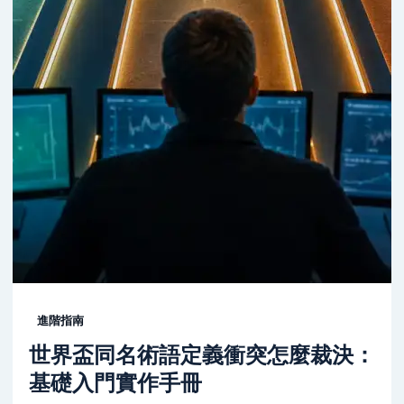
進階指南
世界盃同名術語定義衝突怎麼裁決：
基礎入門實作手冊