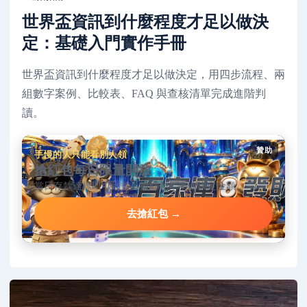
世界盃資訊到什麼程度才足以做決
定：基礎入門實作手冊
世界盃資訊到什麼程度才足以做決定，用四步流程、兩
組數字案例、比較表、FAQ 與查核清單完成進階判
讀。
贊助
手慢的人只能看別人領
搶紅包每日限量開放
當日存款達標即可到首頁搶紅包，手速決定金額。
去搶紅包 →