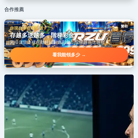
合作推薦
贊助
你現在卡在哪一階？
存越多送越多，階梯彩金
累積儲值達標自動解鎖對應彩金，階梯越高送越狠。
看我能領多少 →