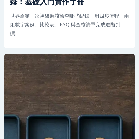
錄：基礎入門實作手冊
世界盃第一次複盤應該檢查哪些紀錄，用四步流程、兩
組數字案例、比較表、FAQ 與查核清單完成進階判
讀。