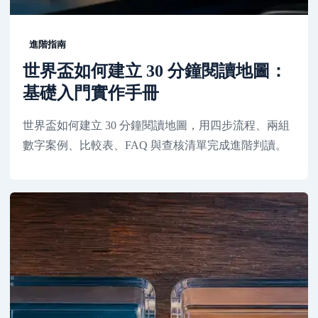
進階指南
世界盃如何建立 30 分鐘閱讀地圖：
基礎入門實作手冊
世界盃如何建立 30 分鐘閱讀地圖，用四步流程、兩組
數字案例、比較表、FAQ 與查核清單完成進階判讀。