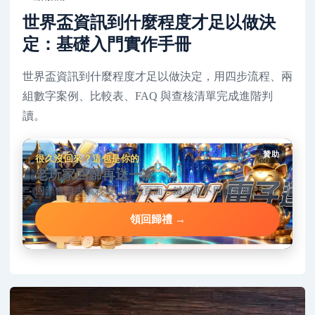
世界盃資訊到什麼程度才足以做決
定：基礎入門實作手冊
世界盃資訊到什麼程度才足以做決定，用四步流程、兩
組數字案例、比較表、FAQ 與查核清單完成進階判
讀。
贊助
很久沒回來？這包是你的
老玩家回歸再送一次
回鍋會員專屬彩金，優惠頁面一鍵領取不用問客服。
領回歸禮 →