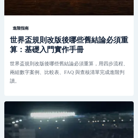
進階指南
世界盃規則改版後哪些舊結論必須重
算：基礎入門實作手冊
世界盃規則改版後哪些舊結論必須重算，用四步流程、
兩組數字案例、比較表、FAQ 與查核清單完成進階判
讀。