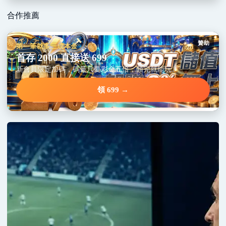
合作推薦
贊助
第一筆就多三成本金
首存 2000 直接送 699
新會員限定加碼，碼量只要彩金五倍，領完就能玩。
領 699 →