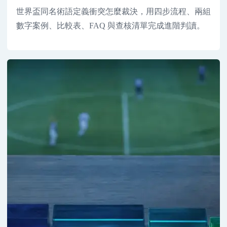
世界盃同名術語定義衝突怎麼裁決，用四步流程、兩組
數字案例、比較表、FAQ 與查核清單完成進階判讀。