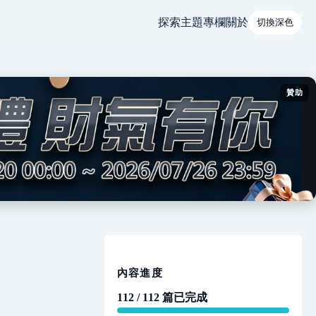
探索
主題
專欄
關於
切換深色
贊助
內容進度
112 / 112 篇已完成