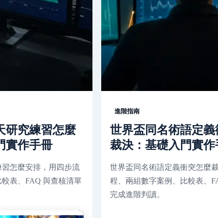
進階指南
天研究練習怎麼
世界盃同名術語定義
門實作手冊
裁決：基礎入門實作
練習怎麼安排，用四步流
世界盃同名術語定義衝突怎麼
較表、FAQ 與查核清單
程、兩組數字案例、比較表、FA
完成進階判讀。