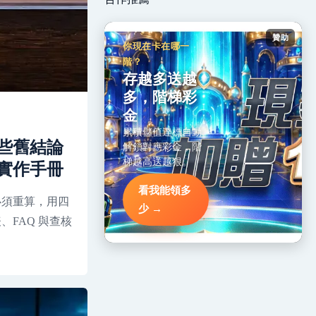
贊助
你現在卡在哪一
階？
存越多送越
多，階梯彩
金
累積儲值達標自動
些舊結論
解鎖對應彩金，階
梯越高送越狠。
實作手冊
看我能領多
必須重算，用四
少 →
FAQ 與查核