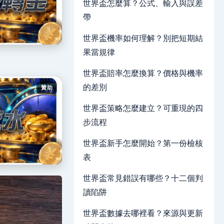
世界盃怎麼算？公式、輸入與誤差
帶
世界盃機率如何理解？別把短期結
果當規律
世界盃賠率怎麼換算？價格與機率
的差別
贊助
世界盃策略怎麼建立？可重現的四
步流程
世界盃新手怎麼開始？第一份檢核
表
世界盃常見錯誤有哪些？十二個判
讀陷阱
世界盃數據去哪裡看？來源與更新