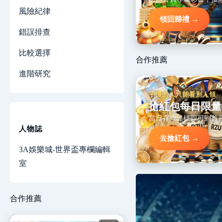
風險紀律
領回歸禮 →
錯誤排查
比較選擇
合作推薦
進階研究
手慢的人只能看別人領
搶紅包每日限量
當日存款達標即可到首
人物誌
去搶紅包 →
3A娛樂城-世界盃專欄編輯
室
合作推薦