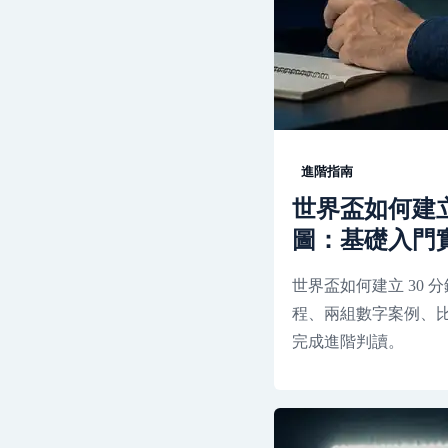
進階指南
世界盃如何建立
圖：基礎入門
世界盃如何建立 30 
程、兩組數字案例、比
完成進階判讀。