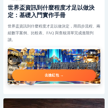
世界盃資訊到什麼程度才足以做決
定：基礎入門實作手冊
世界盃資訊到什麼程度才足以做決定，用四步流程、兩
組數字案例、比較表、FAQ 與查核清單完成進階判
讀。
贊助
手慢的人只能看別人領
搶紅包每日限量開放
當日存款達標即可到首頁搶紅包，手速決定金額。
去搶紅包 →