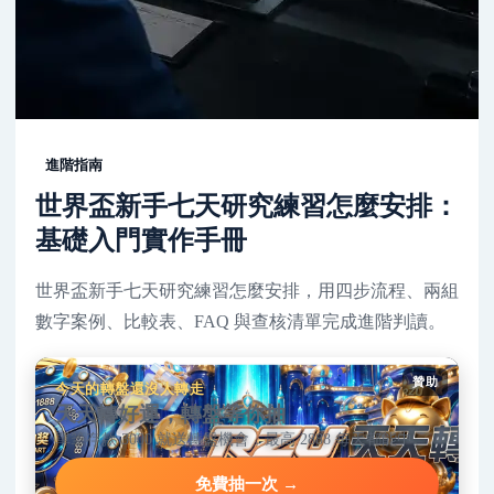
進階指南
世界盃新手七天研究練習怎麼安排：
基礎入門實作手冊
世界盃新手七天研究練習怎麼安排，用四步流程、兩組
數字案例、比較表、FAQ 與查核清單完成進階判讀。
贊助
今天的轉盤還沒人轉走
天天轉好運，轉盤等你抽
單筆存款 3000 就送轉盤機會，最高 2888 每天都能中。
免費抽一次 →