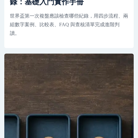
錄：基礎入門實作手冊
世界盃第一次複盤應該檢查哪些紀錄，用四步流程、兩
組數字案例、比較表、FAQ 與查核清單完成進階判
讀。