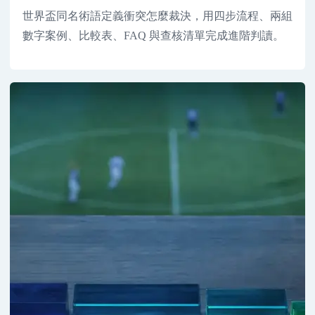
世界盃同名術語定義衝突怎麼裁決，用四步流程、兩組
數字案例、比較表、FAQ 與查核清單完成進階判讀。