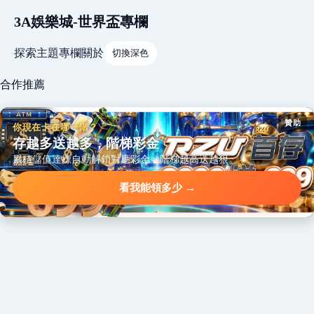
3A娛樂城-世界盃專欄
探索
主題
專欄
關於
切換深色
合作推薦
贊助
你現在卡在哪一階？
存越多送越多，階梯彩金
累積儲值達標自動解鎖對應彩金，階梯越高送越狠。
看我能領多少 →