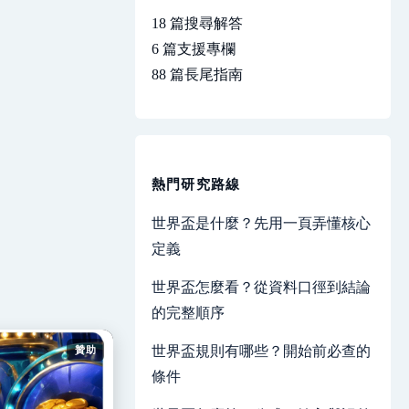
18 篇搜尋解答
6 篇支援專欄
88 篇長尾指南
熱門研究路線
世界盃是什麼？先用一頁弄懂核心
定義
世界盃怎麼看？從資料口徑到結論
的完整順序
世界盃規則有哪些？開始前必查的
贊助
條件