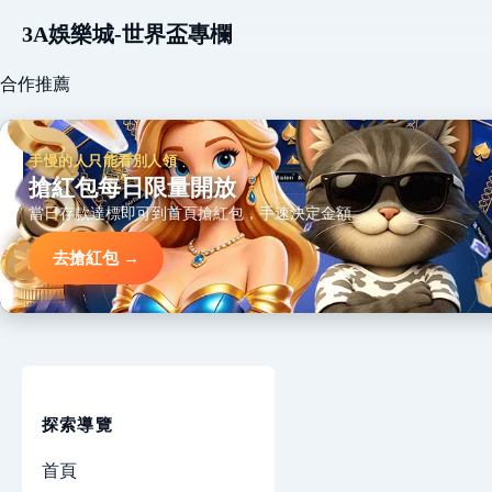
3A娛樂城-世界盃專欄
合作推薦
手慢的人只能看別人領
搶紅包每日限量開放
當日存款達標即可到首頁搶紅包，手速決定金額。
去搶紅包 →
探索導覽
首頁