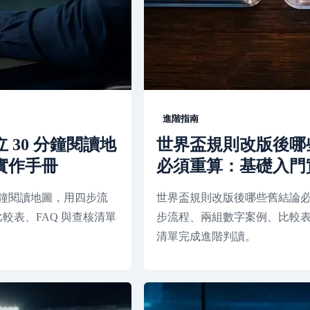
進階指南
 30 分鐘閱讀地
世界盃規則改版後哪
實作手冊
必須重算：基礎入門
分鐘閱讀地圖，用四步流
世界盃規則改版後哪些舊結論
較表、FAQ 與查核清單
步流程、兩組數字案例、比較表、
清單完成進階判讀。