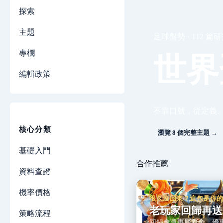
探索
主題
足球盤勢 · 112 篇
專欄
世界
編輯政策
不靠口號，從定義
核心分類
瀏覽 8 個完整主題 →
基礎入門
合作推薦
資料查證
機率價格
很久沒回來？這包是你
老玩家回歸再送
策略流程
回鍋會員專屬彩金，優