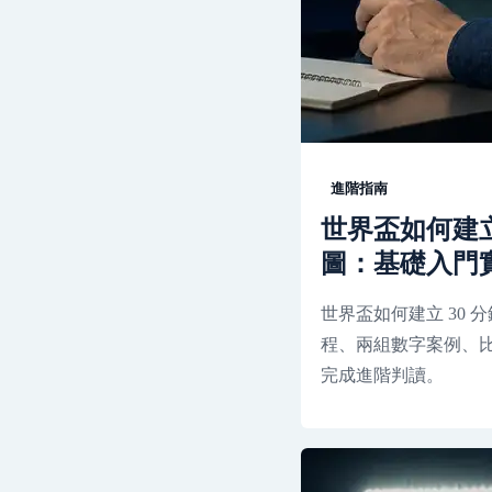
進階指南
世界盃如何建立
圖：基礎入門
世界盃如何建立 30 
程、兩組數字案例、比
完成進階判讀。