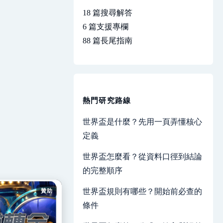
18 篇搜尋解答
6 篇支援專欄
88 篇長尾指南
熱門研究路線
世界盃是什麼？先用一頁弄懂核心
定義
世界盃怎麼看？從資料口徑到結論
的完整順序
世界盃規則有哪些？開始前必查的
贊助
條件