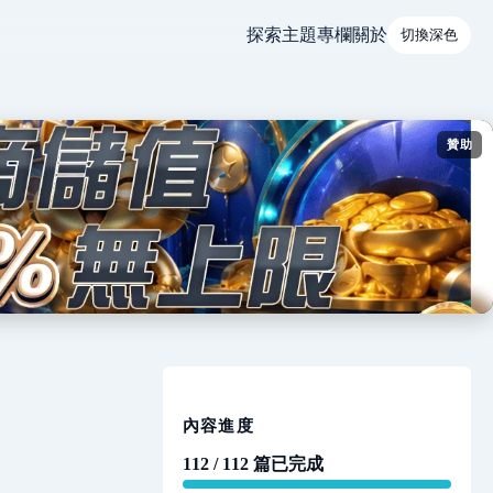
探索
主題
專欄
關於
切換深色
贊助
內容進度
112 / 112 篇已完成