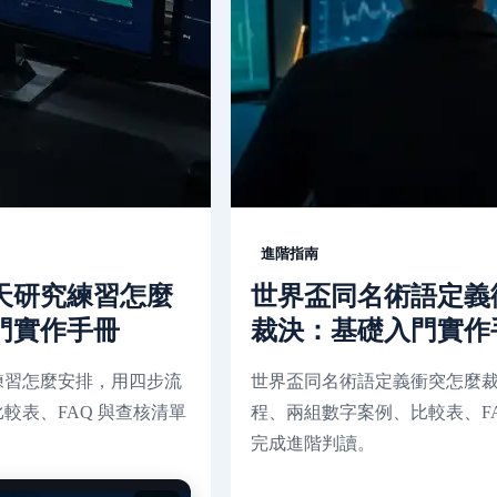
進階指南
天研究練習怎麼
世界盃同名術語定義
門實作手冊
裁決：基礎入門實作
練習怎麼安排，用四步流
世界盃同名術語定義衝突怎麼
較表、FAQ 與查核清單
程、兩組數字案例、比較表、FA
完成進階判讀。