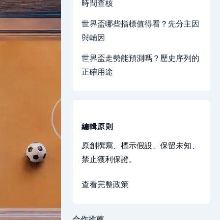
時間查核
世界盃哪些指標值得看？先分主因
與輔因
世界盃走勢能預測嗎？歷史序列的
正確用途
編輯原則
原創撰寫、標示假設、保留未知、
禁止獲利保證。
查看完整政策
合作推薦