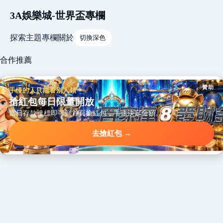
3A娛樂城-世界盃專欄
探索
主題
專欄
關於
切換深色
合作推薦
贊助
手慢的人只能看別人領
搶紅包每日限量開放
當日存款達標即可到首頁搶紅包，手速決定金額。
去搶紅包 →