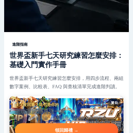
進階指南
世界盃新手七天研究練習怎麼安排：
基礎入門實作手冊
世界盃新手七天研究練習怎麼安排，用四步流程、兩組
數字案例、比較表、FAQ 與查核清單完成進階判讀。
贊助
很久沒回來？這包是你的
老玩家回歸再送一次
回鍋會員專屬彩金，優惠頁面一鍵領取不用問客服。
領回歸禮 →