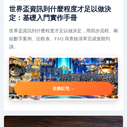
世界盃資訊到什麼程度才足以做決
定：基礎入門實作手冊
世界盃資訊到什麼程度才足以做決定，用四步流程、兩
組數字案例、比較表、FAQ 與查核清單完成進階判
讀。
贊助
手慢的人只能看別人領
搶紅包每日限量開放
當日存款達標即可到首頁搶紅包，手速決定金額。
去搶紅包 →