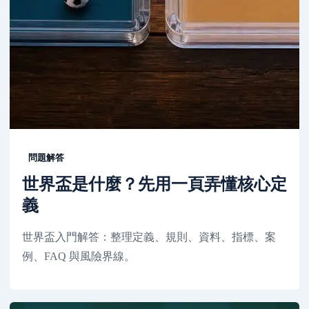
問題解答
世界盃是什麼？先用一頁弄懂核心定
義
世界盃入門解答：整理定義、規則、資料、指標、案
例、FAQ 與風險界線。