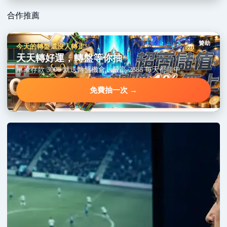
合作推薦
贊助
今天的轉盤還沒人轉走
天天轉好運，轉盤等你抽
單筆存款 3000 就送轉盤機會，最高 2888 每天都能中。
免費抽一次 →