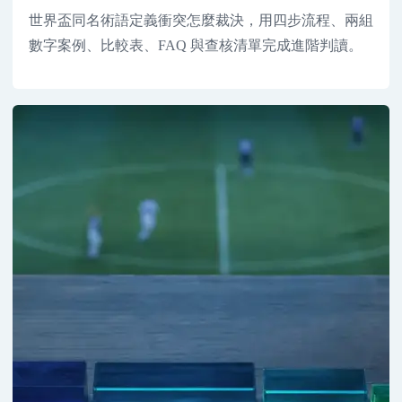
世界盃同名術語定義衝突怎麼裁決，用四步流程、兩組
數字案例、比較表、FAQ 與查核清單完成進階判讀。