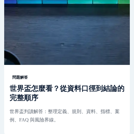
問題解答
世界盃怎麼看？從資料口徑到結論的
完整順序
世界盃判讀解答：整理定義、規則、資料、指標、案
例、FAQ 與風險界線。