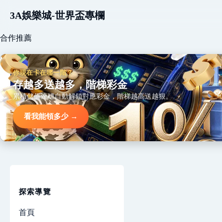
3A娛樂城-世界盃專欄
合作推薦
你現在卡在哪一階？
存越多送越多，階梯彩金
累積儲值達標自動解鎖對應彩金，階梯越高送越狠。
看我能領多少 →
探索導覽
首頁