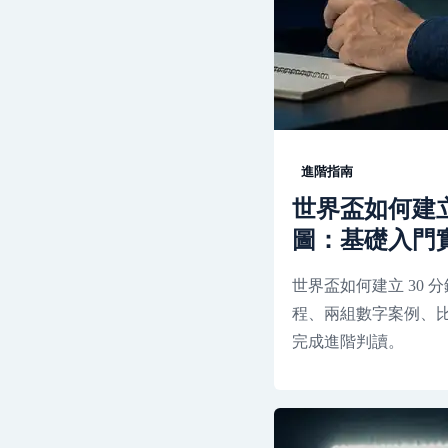
進階指南
世界盃如何建立
圖：基礎入門
世界盃如何建立 30 
程、兩組數字案例、比
完成進階判讀。