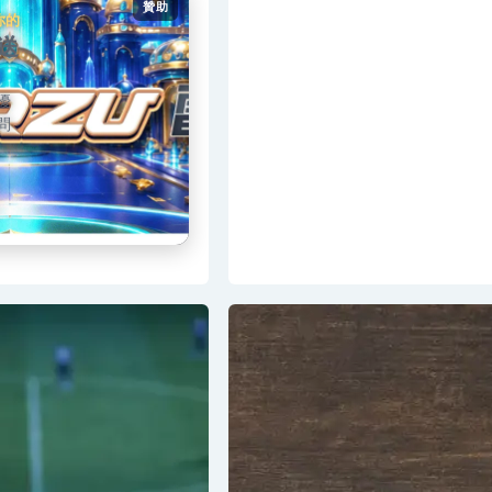
贊助
你的
送
優
問