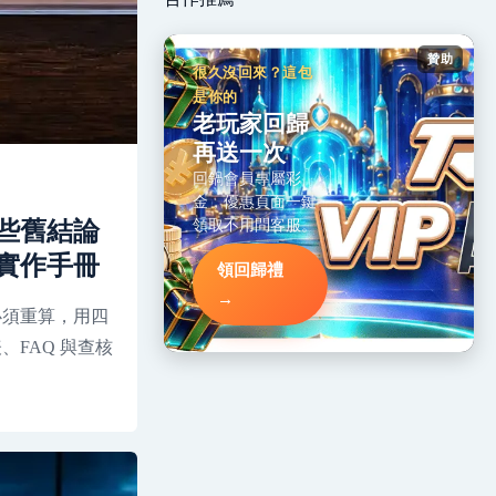
贊助
很久沒回來？這包
是你的
老玩家回歸
再送一次
回鍋會員專屬彩
金，優惠頁面一鍵
領取不用問客服。
些舊結論
實作手冊
領回歸禮
→
必須重算，用四
FAQ 與查核