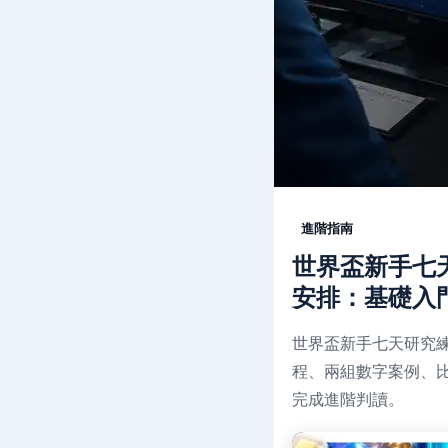
進階指南
世界盃新手七
安排：基礎入
世界盃新手七天研究
程、兩組數字案例、比
完成進階判讀。