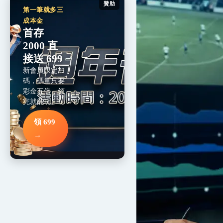
贊助
第一筆就多三
成本金
首存
2000 直
接送 699
新會員限定加
碼，碼量只要
彩金五倍，領
完就能玩。
領 699
→