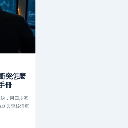
衝突怎麼
手冊
裁決，用四步流
Q 與查核清單