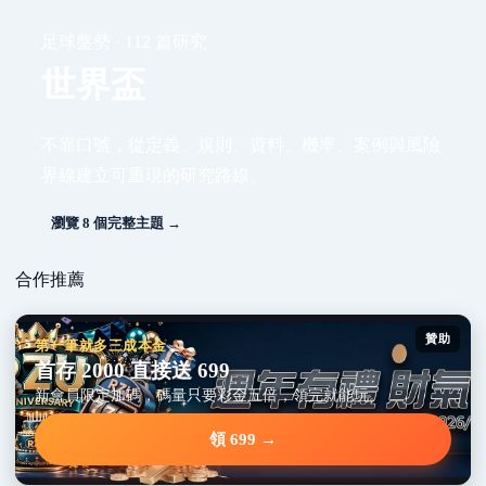
足球盤勢 · 112 篇研究
世界盃
不靠口號，從定義、規則、資料、機率、案例與風險
界線建立可重現的研究路線。
瀏覽 8 個完整主題 →
合作推薦
贊助
第一筆就多三成本金
首存 2000 直接送 699
新會員限定加碼，碼量只要彩金五倍，領完就能玩。
領 699 →