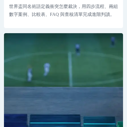
世界盃同名術語定義衝突怎麼裁決，用四步流程、兩組
數字案例、比較表、FAQ 與查核清單完成進階判讀。