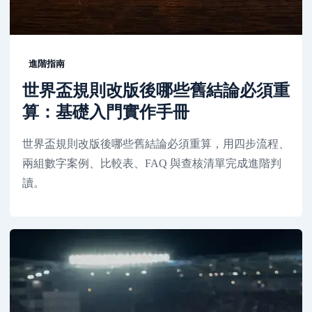
進階指南
世界盃規則改版後哪些舊結論必須重
算：基礎入門實作手冊
世界盃規則改版後哪些舊結論必須重算，用四步流程、
兩組數字案例、比較表、FAQ 與查核清單完成進階判
讀。