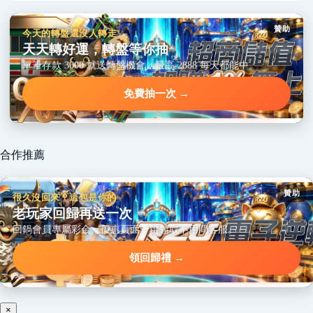
贊助
今天的轉盤還沒人轉走
天天轉好運，轉盤等你抽
單筆存款 3000 就送轉盤機會，最高 2888 每天都能中。
免費抽一次 →
合作推薦
贊助
很久沒回來？這包是你的
老玩家回歸再送一次
回鍋會員專屬彩金，優惠頁面一鍵領取不用問客服。
領回歸禮 →
×