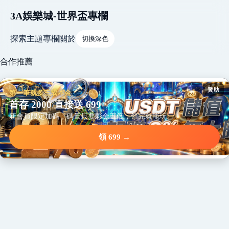
3A娛樂城-世界盃專欄
探索
主題
專欄
關於
切換深色
合作推薦
贊助
第一筆就多三成本金
首存 2000 直接送 699
新會員限定加碼，碼量只要彩金五倍，領完就能玩。
領 699 →