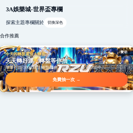
3A娛樂城-世界盃專欄
探索
主題
專欄
關於
切換深色
合作推薦
贊助
今天的轉盤還沒人轉走
天天轉好運，轉盤等你抽
單筆存款 3000 就送轉盤機會，最高 2888 每天都能中。
免費抽一次 →