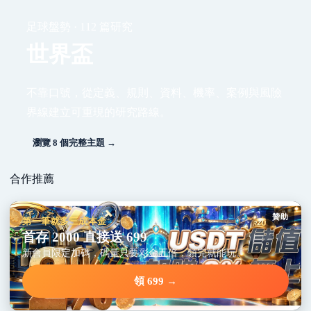
足球盤勢 · 112 篇研究
世界盃
不靠口號，從定義、規則、資料、機率、案例與風險
界線建立可重現的研究路線。
瀏覽 8 個完整主題 →
合作推薦
贊助
第一筆就多三成本金
首存 2000 直接送 699
新會員限定加碼，碼量只要彩金五倍，領完就能玩。
領 699 →