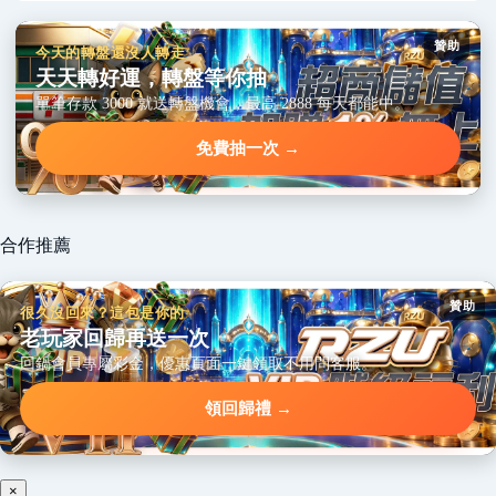
贊助
今天的轉盤還沒人轉走
天天轉好運，轉盤等你抽
單筆存款 3000 就送轉盤機會，最高 2888 每天都能中。
免費抽一次 →
合作推薦
贊助
很久沒回來？這包是你的
老玩家回歸再送一次
回鍋會員專屬彩金，優惠頁面一鍵領取不用問客服。
領回歸禮 →
×