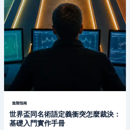
進階指南
世界盃同名術語定義衝突怎麼裁決：
基礎入門實作手冊