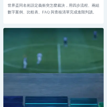
世界盃同名術語定義衝突怎麼裁決，用四步流程、兩組
數字案例、比較表、FAQ 與查核清單完成進階判讀。