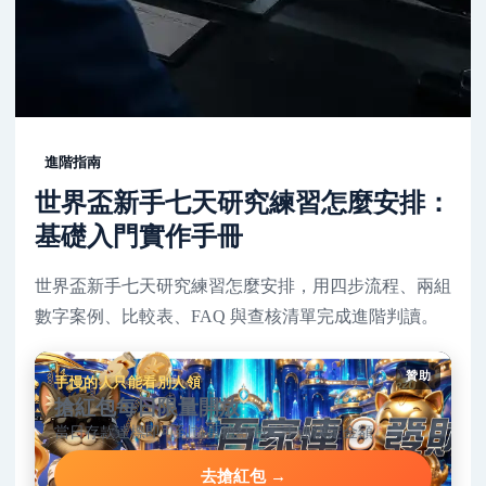
進階指南
世界盃新手七天研究練習怎麼安排：
基礎入門實作手冊
世界盃新手七天研究練習怎麼安排，用四步流程、兩組
數字案例、比較表、FAQ 與查核清單完成進階判讀。
贊助
手慢的人只能看別人領
搶紅包每日限量開放
當日存款達標即可到首頁搶紅包，手速決定金額。
去搶紅包 →