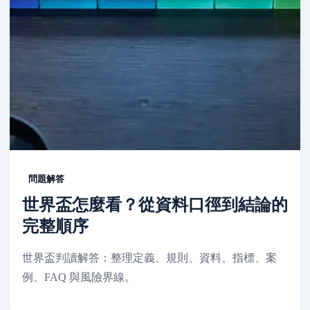
問題解答
世界盃怎麼看？從資料口徑到結論的
完整順序
世界盃判讀解答：整理定義、規則、資料、指標、案
例、FAQ 與風險界線。