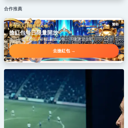
合作推薦
贊助
手慢的人只能看別人領
搶紅包每日限量開放
當日存款達標即可到首頁搶紅包，手速決定金額。
去搶紅包 →