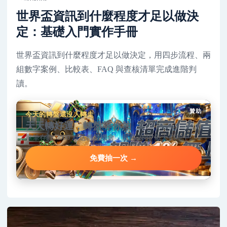
世界盃資訊到什麼程度才足以做決
定：基礎入門實作手冊
世界盃資訊到什麼程度才足以做決定，用四步流程、兩
組數字案例、比較表、FAQ 與查核清單完成進階判
讀。
贊助
今天的轉盤還沒人轉走
天天轉好運，轉盤等你抽
單筆存款 3000 就送轉盤機會，最高 2888 每天都能中。
免費抽一次 →