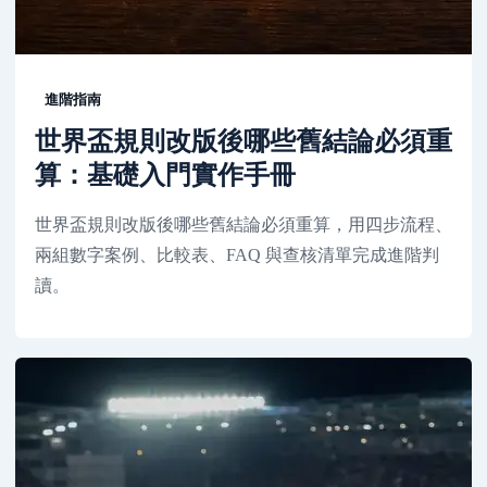
進階指南
世界盃規則改版後哪些舊結論必須重
算：基礎入門實作手冊
世界盃規則改版後哪些舊結論必須重算，用四步流程、
兩組數字案例、比較表、FAQ 與查核清單完成進階判
讀。