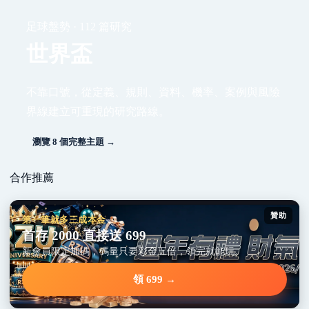
足球盤勢 · 112 篇研究
世界盃
不靠口號，從定義、規則、資料、機率、案例與風險
界線建立可重現的研究路線。
瀏覽 8 個完整主題 →
合作推薦
贊助
第一筆就多三成本金
首存 2000 直接送 699
新會員限定加碼，碼量只要彩金五倍，領完就能玩。
領 699 →