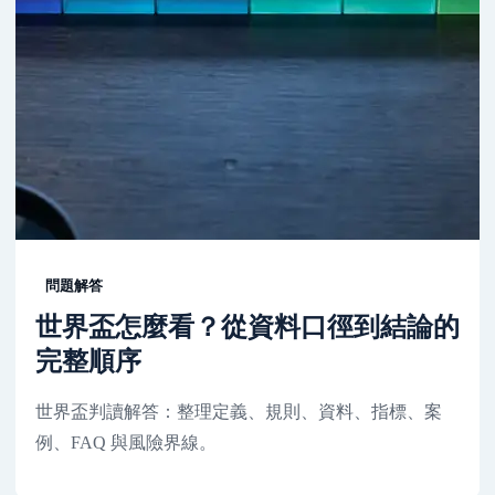
問題解答
世界盃怎麼看？從資料口徑到結論的
完整順序
世界盃判讀解答：整理定義、規則、資料、指標、案
例、FAQ 與風險界線。