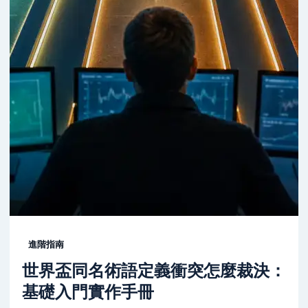
進階指南
世界盃同名術語定義衝突怎麼裁決：
基礎入門實作手冊