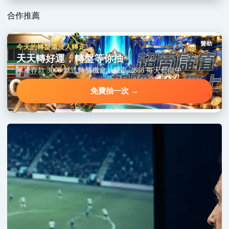
合作推薦
贊助
今天的轉盤還沒人轉走
天天轉好運，轉盤等你抽
單筆存款 3000 就送轉盤機會，最高 2888 每天都能中。
免費抽一次 →