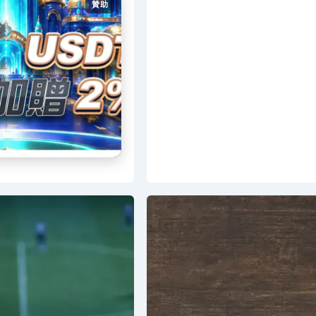
贊助
接
量
就