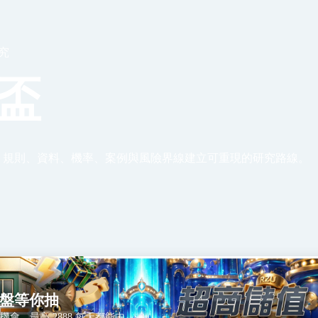
研究
盃
、規則、資料、機率、案例與風險界線建立可重現的研究路線。
盤等你抽
盤機會，最高 2888 每天都能中。