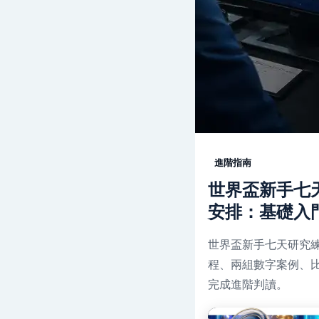
進階指南
世界盃新手七
安排：基礎入
世界盃新手七天研究
程、兩組數字案例、比
完成進階判讀。