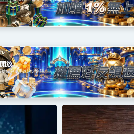
開放
頁搶紅包，手速決定金額。