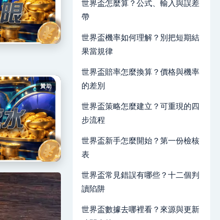
世界盃怎麼算？公式、輸入與誤差
帶
世界盃機率如何理解？別把短期結
果當規律
世界盃賠率怎麼換算？價格與機率
的差別
贊助
世界盃策略怎麼建立？可重現的四
步流程
世界盃新手怎麼開始？第一份檢核
表
世界盃常見錯誤有哪些？十二個判
讀陷阱
世界盃數據去哪裡看？來源與更新