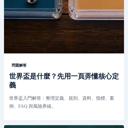
問題解答
世界盃是什麼？先用一頁弄懂核心定
義
世界盃入門解答：整理定義、規則、資料、指標、案
例、FAQ 與風險界線。