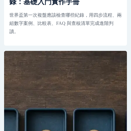
錄：基礎入門實作手冊
世界盃第一次複盤應該檢查哪些紀錄，用四步流程、兩
組數字案例、比較表、FAQ 與查核清單完成進階判
讀。