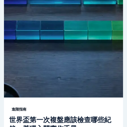
進階指南
世界盃第一次複盤應該檢查哪些紀