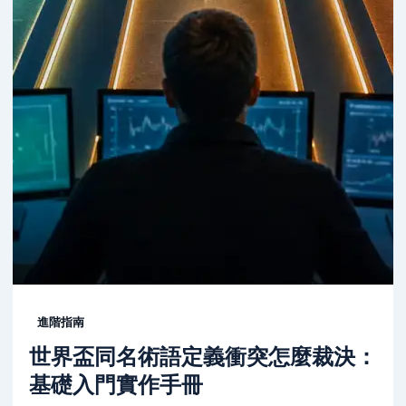
進階指南
世界盃同名術語定義衝突怎麼裁決：
基礎入門實作手冊