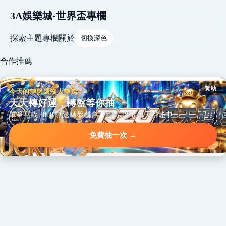
3A娛樂城-世界盃專欄
探索
主題
專欄
關於
切換深色
合作推薦
贊助
今天的轉盤還沒人轉走
天天轉好運，轉盤等你抽
單筆存款 3000 就送轉盤機會，最高 2888 每天都能中。
免費抽一次 →