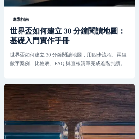
進階指南
世界盃如何建立 30 分鐘閱讀地圖：
基礎入門實作手冊
世界盃如何建立 30 分鐘閱讀地圖，用四步流程、兩組
數字案例、比較表、FAQ 與查核清單完成進階判讀。