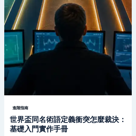
進階指南
世界盃同名術語定義衝突怎麼裁決：
基礎入門實作手冊