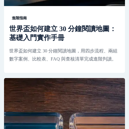
進階指南
世界盃如何建立 30 分鐘閱讀地圖：
基礎入門實作手冊
世界盃如何建立 30 分鐘閱讀地圖，用四步流程、兩組
數字案例、比較表、FAQ 與查核清單完成進階判讀。