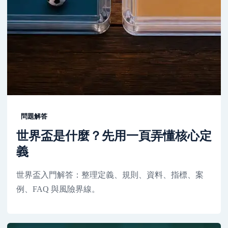
問題解答
世界盃是什麼？先用一頁弄懂核心定
義
世界盃入門解答：整理定義、規則、資料、指標、案
例、FAQ 與風險界線。