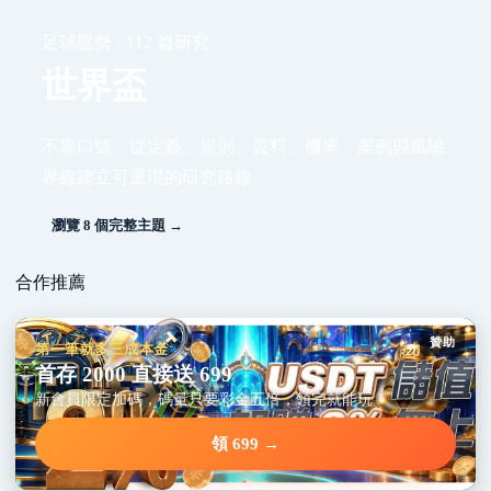
足球盤勢 · 112 篇研究
世界盃
不靠口號，從定義、規則、資料、機率、案例與風險
界線建立可重現的研究路線。
瀏覽 8 個完整主題 →
合作推薦
贊助
第一筆就多三成本金
首存 2000 直接送 699
新會員限定加碼，碼量只要彩金五倍，領完就能玩。
領 699 →