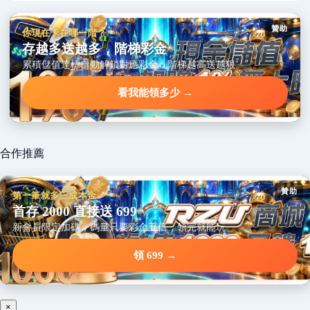
贊助
你現在卡在哪一階？
存越多送越多，階梯彩金
累積儲值達標自動解鎖對應彩金，階梯越高送越狠。
看我能領多少 →
合作推薦
贊助
第一筆就多三成本金
首存 2000 直接送 699
新會員限定加碼，碼量只要彩金五倍，領完就能玩。
領 699 →
×