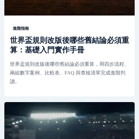
進階指南
世界盃規則改版後哪些舊結論必須重
算：基礎入門實作手冊
世界盃規則改版後哪些舊結論必須重算，用四步流程、
兩組數字案例、比較表、FAQ 與查核清單完成進階判
讀。