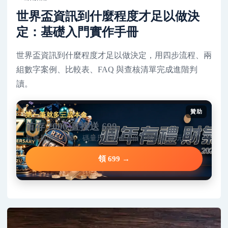
世界盃資訊到什麼程度才足以做決
定：基礎入門實作手冊
世界盃資訊到什麼程度才足以做決定，用四步流程、兩
組數字案例、比較表、FAQ 與查核清單完成進階判
讀。
贊助
第一筆就多三成本金
首存 2000 直接送 699
新會員限定加碼，碼量只要彩金五倍，領完就能玩。
領 699 →