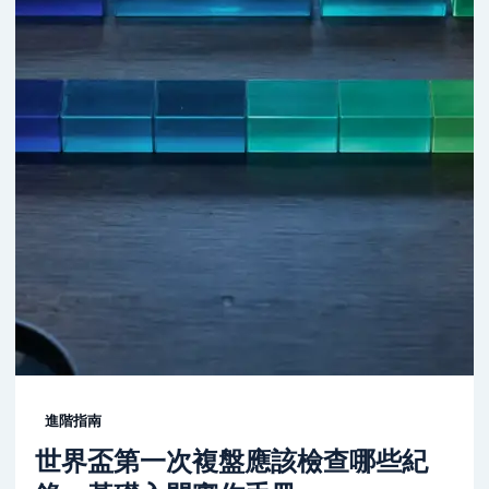
進階指南
世界盃第一次複盤應該檢查哪些紀